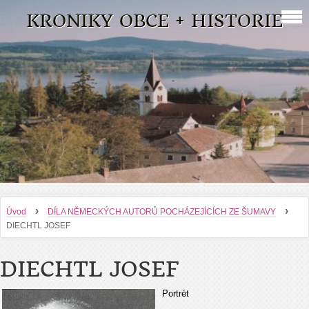
KRONIKY OBCE + HISTORIE
›
›
Úvod
DÍLA NĚMECKÝCH AUTORŮ POCHÁZEJÍCÍCH ZE ŠUMAVY
DIECHTL JOSEF
DIECHTL JOSEF
Portrét