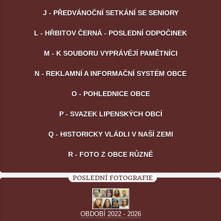
J - PŘEDVÁNOČNÍ SETKÁNÍ SE SENIORY
L - HŘBITOV ČERNÁ - POSLEDNÍ ODPOČINEK
M - K SOUBORU VYPRÁVĚJÍ PAMĚTNÍCI
N - REKLAMNÍ A INFORMAČNÍ SYSTÉM OBCE
O - POHLEDNICE OBCE
P - SVAZEK LIPENSKÝCH OBCÍ
Q - HISTORICKY VLÁDLI V NAŠÍ ZEMI
R - FOTO Z OBCE RŮZNĚ
POSLEDNÍ FOTOGRAFIE
OBDOBÍ 2022 - 2026