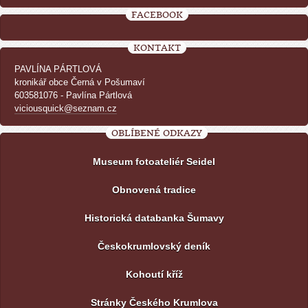
FACEBOOK
KONTAKT
PAVLÍNA PÁRTLOVÁ
kronikář obce Černá v Pošumaví
603581076 - Pavlína Pártlová
viciousquick@seznam.cz
OBLÍBENÉ ODKAZY
Museum fotoateliér Seidel
Obnovená tradice
Historická databanka Šumavy
Českokrumlovský deník
Kohoutí kříž
Stránky Českého Krumlova