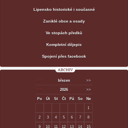
Lipensko historické i současné
Zaniklé obce a osady
Ve stopách předků
Kompletní dějepis
Spojení přes facebook
ARCHIV
<<
březen
>>
<<
2026
>>
Po
Út
St
Čt
Pá
So
Ne
1
2
3
4
5
6
7
8
9
10
11
12
13
14
15