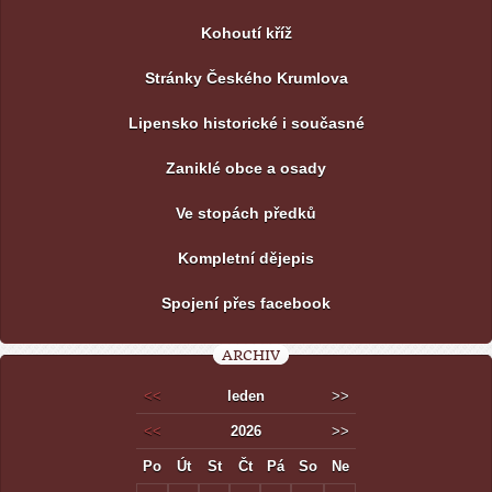
Kohoutí kříž
Stránky Českého Krumlova
Lipensko historické i současné
Zaniklé obce a osady
Ve stopách předků
Kompletní dějepis
Spojení přes facebook
ARCHIV
<<
leden
>>
<<
2026
>>
Po
Út
St
Čt
Pá
So
Ne