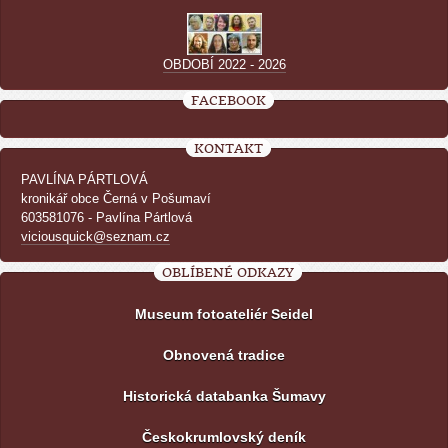
OBDOBÍ 2022 - 2026
FACEBOOK
KONTAKT
PAVLÍNA PÁRTLOVÁ
kronikář obce Černá v Pošumaví
603581076 - Pavlína Pártlová
viciousquick@seznam.cz
OBLÍBENÉ ODKAZY
Museum fotoateliér Seidel
Obnovená tradice
Historická databanka Šumavy
Českokrumlovský deník