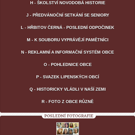
H - ŠKOLSTVÍ NOVODOBÁ HISTORIE
J - PŘEDVÁNOČNÍ SETKÁNÍ SE SENIORY
L - HŘBITOV ČERNÁ - POSLEDNÍ ODPOČINEK
M - K SOUBORU VYPRÁVĚJÍ PAMĚTNÍCI
N - REKLAMNÍ A INFORMAČNÍ SYSTÉM OBCE
O - POHLEDNICE OBCE
P - SVAZEK LIPENSKÝCH OBCÍ
Q - HISTORICKY VLÁDLI V NAŠÍ ZEMI
R - FOTO Z OBCE RŮZNĚ
POSLEDNÍ FOTOGRAFIE