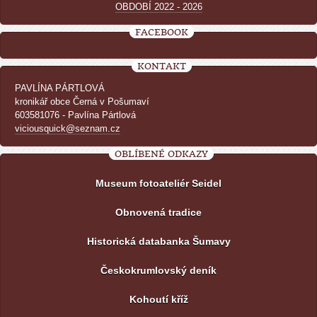
OBDOBÍ 2022 - 2026
FACEBOOK
KONTAKT
PAVLÍNA PÁRTLOVÁ
kronikář obce Černá v Pošumaví
603581076 - Pavlína Pártlová
viciousquick@seznam.cz
OBLÍBENÉ ODKAZY
Museum fotoateliér Seidel
Obnovená tradice
Historická databanka Šumavy
Českokrumlovský deník
Kohoutí kříž