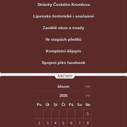
Stránky Českého Krumlova
Lipensko historické i současné
Zaniklé obce a osady
Ve stopách předků
Kompletní dějepis
Spojení přes facebook
ARCHIV
<<
březen
>>
<<
2026
>>
Po
Út
St
Čt
Pá
So
Ne
1
2
3
4
5
6
7
8