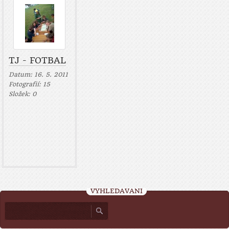
TJ - FOTBAL
Datum:
16. 5. 2011
Fotografií:
15
Složek:
0
VYHLEDÁVÁNÍ