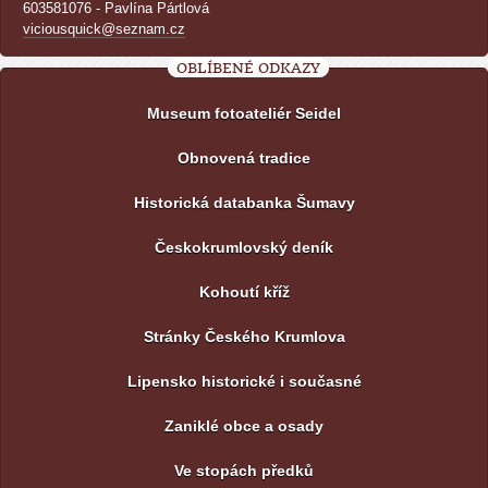
603581076 - Pavlína Pártlová
viciousquick@seznam.cz
OBLÍBENÉ ODKAZY
Museum fotoateliér Seidel
Obnovená tradice
Historická databanka Šumavy
Českokrumlovský deník
Kohoutí kříž
Stránky Českého Krumlova
Lipensko historické i současné
Zaniklé obce a osady
Ve stopách předků