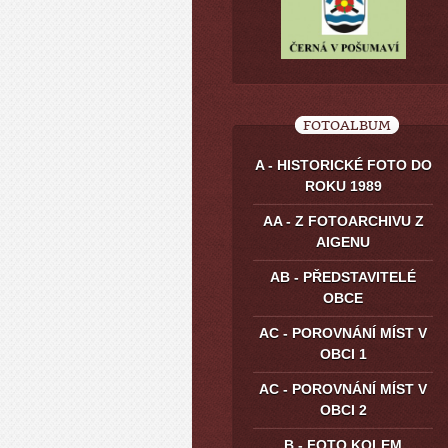
FOTOALBUM
A - HISTORICKÉ FOTO DO
ROKU 1989
AA - Z FOTOARCHIVU Z
AIGENU
AB - PŘEDSTAVITELÉ
OBCE
AC - POROVNÁNÍ MÍST V
OBCI 1
AC - POROVNÁNÍ MÍST V
OBCI 2
B - FOTO KOLEM