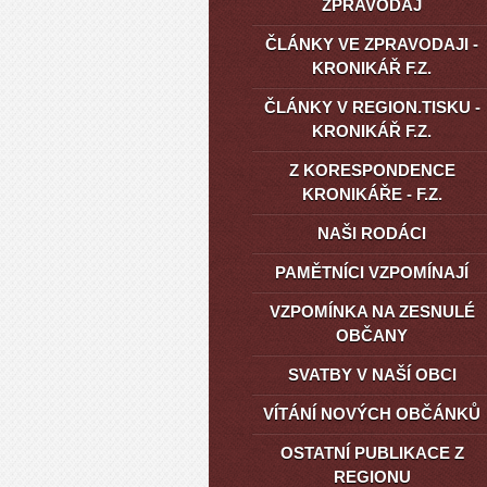
ZPRAVODAJ
ČLÁNKY VE ZPRAVODAJI -
KRONIKÁŘ F.Z.
ČLÁNKY V REGION.TISKU -
KRONIKÁŘ F.Z.
Z KORESPONDENCE
KRONIKÁŘE - F.Z.
NAŠI RODÁCI
PAMĚTNÍCI VZPOMÍNAJÍ
VZPOMÍNKA NA ZESNULÉ
OBČANY
SVATBY V NAŠÍ OBCI
VÍTÁNÍ NOVÝCH OBČÁNKŮ
OSTATNÍ PUBLIKACE Z
REGIONU