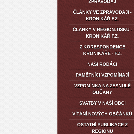
ZPRAVODAJ
ČLÁNKY VE ZPRAVODAJI -
KRONIKÁŘ F.Z.
ČLÁNKY V REGION.TISKU -
KRONIKÁŘ F.Z.
Z KORESPONDENCE
KRONIKÁŘE - F.Z.
NAŠI RODÁCI
PAMĚTNÍCI VZPOMÍNAJÍ
VZPOMÍNKA NA ZESNULÉ
OBČANY
SVATBY V NAŠÍ OBCI
VÍTÁNÍ NOVÝCH OBČÁNKŮ
OSTATNÍ PUBLIKACE Z
REGIONU