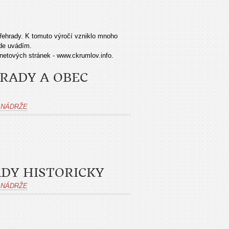
přehrady. K tomuto výročí vzniklo mnoho
zde uvádím.
rnetových stránek - www.ckrumlov.info.
RADY A OBEC
 NÁDRŽE
DY HISTORICKY
 NÁDRŽE