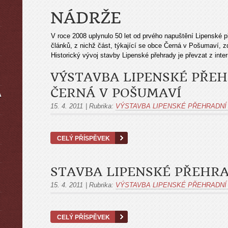
NÁDRŽE
V roce 2008 uplynulo 50 let od prvého napuštění Lipenské 
článků, z nichž část, týkající se obce Černá v Pošumaví, 
Historický vývoj stavby Lipenské přehrady je převzat z inte
VÝSTAVBA LIPENSKÉ PŘEH
ČERNÁ V POŠUMAVÍ
A
15. 4. 2011
|
Rubrika:
VÝSTAVBA LIPENSKÉ PŘEHRADNÍ
CELÝ PŘÍSPĚVEK
STAVBA LIPENSKÉ PŘEHRA
15. 4. 2011
|
Rubrika:
VÝSTAVBA LIPENSKÉ PŘEHRADNÍ
CELÝ PŘÍSPĚVEK