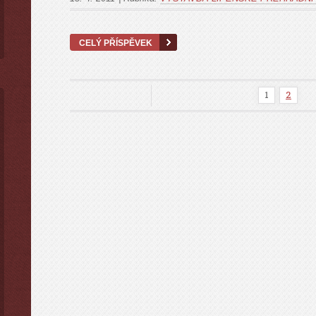
CELÝ PŘÍSPĚVEK
1
2