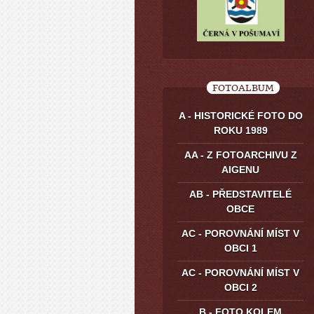
FOTOALBUM
A - HISTORICKÉ FOTO DO
ROKU 1989
AA - Z FOTOARCHIVU Z
AIGENU
AB - PŘEDSTAVITELÉ
OBCE
AC - POROVNÁNÍ MÍST V
OBCI 1
AC - POROVNÁNÍ MÍST V
OBCI 2
B - FOTO KOLEM