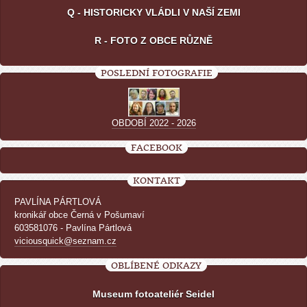
Q - HISTORICKY VLÁDLI V NAŠÍ ZEMI
R - FOTO Z OBCE RŮZNĚ
POSLEDNÍ FOTOGRAFIE
OBDOBÍ 2022 - 2026
FACEBOOK
KONTAKT
PAVLÍNA PÁRTLOVÁ
kronikář obce Černá v Pošumaví
603581076 - Pavlína Pártlová
viciousquick@seznam.cz
OBLÍBENÉ ODKAZY
Museum fotoateliér Seidel