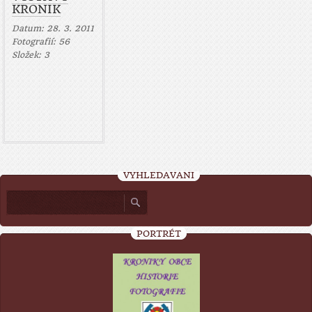
KRONIK
Datum:
28. 3. 2011
Fotografií:
56
Složek:
3
VYHLEDÁVÁNÍ
PORTRÉT