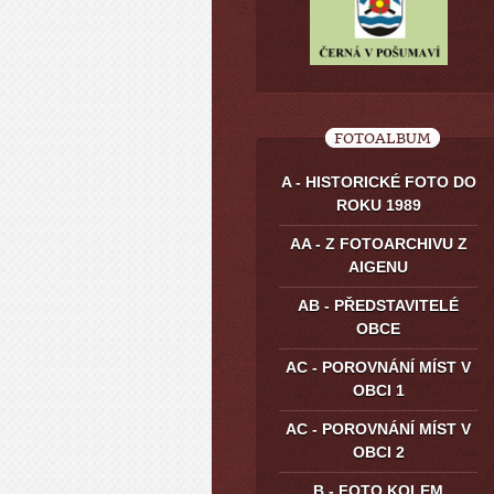
FOTOALBUM
A - HISTORICKÉ FOTO DO
ROKU 1989
AA - Z FOTOARCHIVU Z
AIGENU
AB - PŘEDSTAVITELÉ
OBCE
AC - POROVNÁNÍ MÍST V
OBCI 1
AC - POROVNÁNÍ MÍST V
OBCI 2
B - FOTO KOLEM