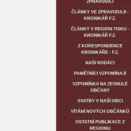
ZPRAVODAJ
ČLÁNKY VE ZPRAVODAJI -
KRONIKÁŘ F.Z.
ČLÁNKY V REGION.TISKU -
KRONIKÁŘ F.Z.
Z KORESPONDENCE
KRONIKÁŘE - F.Z.
NAŠI RODÁCI
PAMĚTNÍCI VZPOMÍNAJÍ
VZPOMÍNKA NA ZESNULÉ
OBČANY
SVATBY V NAŠÍ OBCI
VÍTÁNÍ NOVÝCH OBČÁNKŮ
OSTATNÍ PUBLIKACE Z
REGIONU