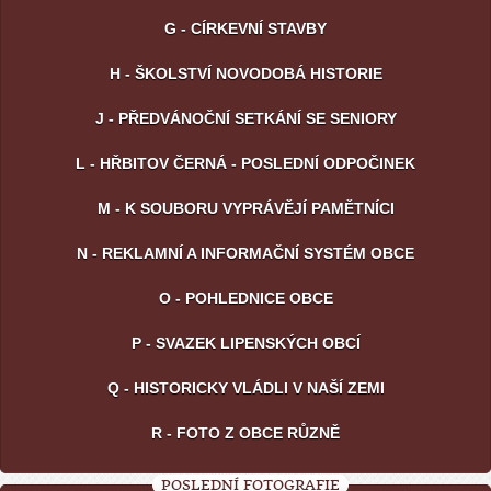
G - CÍRKEVNÍ STAVBY
H - ŠKOLSTVÍ NOVODOBÁ HISTORIE
J - PŘEDVÁNOČNÍ SETKÁNÍ SE SENIORY
L - HŘBITOV ČERNÁ - POSLEDNÍ ODPOČINEK
M - K SOUBORU VYPRÁVĚJÍ PAMĚTNÍCI
N - REKLAMNÍ A INFORMAČNÍ SYSTÉM OBCE
O - POHLEDNICE OBCE
P - SVAZEK LIPENSKÝCH OBCÍ
Q - HISTORICKY VLÁDLI V NAŠÍ ZEMI
R - FOTO Z OBCE RŮZNĚ
POSLEDNÍ FOTOGRAFIE