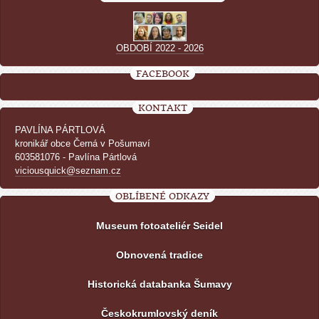
OBDOBÍ 2022 - 2026
FACEBOOK
KONTAKT
PAVLÍNA PÁRTLOVÁ
kronikář obce Černá v Pošumaví
603581076 - Pavlína Pártlová
viciousquick@seznam.cz
OBLÍBENÉ ODKAZY
Museum fotoateliér Seidel
Obnovená tradice
Historická databanka Šumavy
Českokrumlovský deník