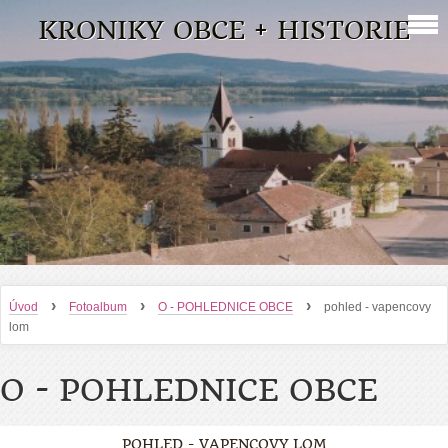
KRONIKY OBCE + HISTORIE
›
›
›
Úvod
Fotoalbum
O - POHLEDNICE OBCE
pohled - vapencovy
lom
O - POHLEDNICE OBCE
POHLED - VAPENCOVY LOM