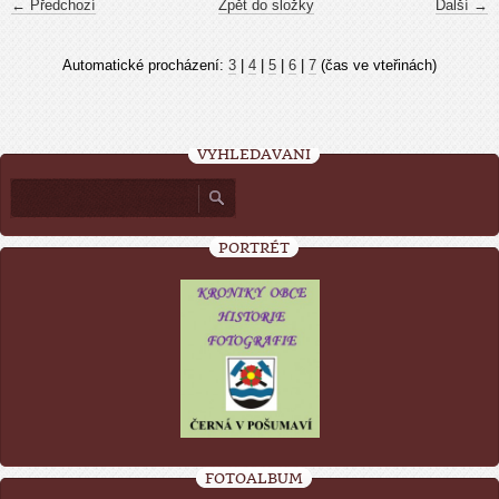
← Předchozí
Zpět do složky
Další →
Automatické procházení:
3
|
4
|
5
|
6
|
7
(čas ve vteřinách)
VYHLEDÁVÁNÍ
PORTRÉT
FOTOALBUM