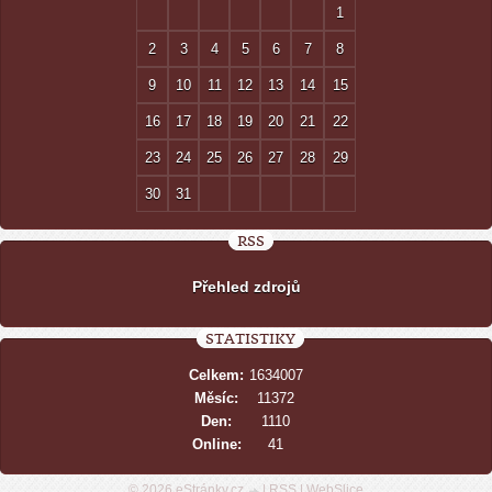
1
2
3
4
5
6
7
8
9
10
11
12
13
14
15
16
17
18
19
20
21
22
23
24
25
26
27
28
29
30
31
RSS
Přehled zdrojů
STATISTIKY
Celkem:
1634007
Měsíc:
11372
Den:
1110
Online:
41
© 2026 eStránky.cz
|
RSS
|
WebSlice