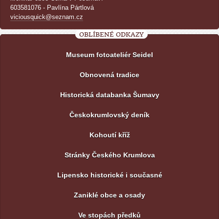
603581076 - Pavlína Pártlová
viciousquick@seznam.cz
OBLÍBENÉ ODKAZY
Museum fotoateliér Seidel
Obnovená tradice
Historická databanka Šumavy
Českokrumlovský deník
Kohoutí kříž
Stránky Českého Krumlova
Lipensko historické i současné
Zaniklé obce a osady
Ve stopách předků