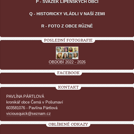
P - SVAZEK LIPENSKÝCH OBCÍ
Q - HISTORICKY VLÁDLI V NAŠÍ ZEMI
R - FOTO Z OBCE RŮZNĚ
POSLEDNÍ FOTOGRAFIE
OBDOBÍ 2022 - 2026
FACEBOOK
KONTAKT
PAVLÍNA PÁRTLOVÁ
kronikář obce Černá v Pošumaví
603581076 - Pavlína Pártlová
viciousquick@seznam.cz
OBLÍBENÉ ODKAZY