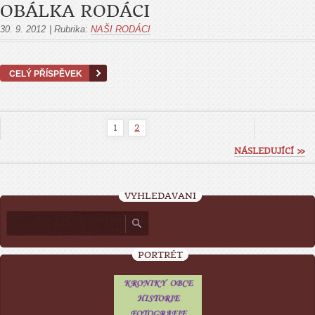
OBÁLKA RODÁCI
30. 9. 2012
|
Rubrika:
NAŠI RODÁCI
CELÝ PŘÍSPĚVEK
1
2
NÁSLEDUJÍCÍ »
VYHLEDÁVÁNÍ
PORTRÉT