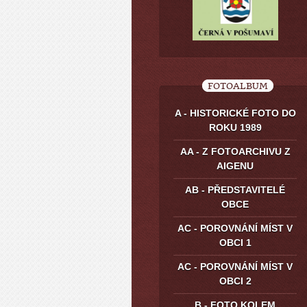
FOTOALBUM
A - HISTORICKÉ FOTO DO
ROKU 1989
AA - Z FOTOARCHIVU Z
AIGENU
AB - PŘEDSTAVITELÉ
OBCE
AC - POROVNÁNÍ MÍST V
OBCI 1
AC - POROVNÁNÍ MÍST V
OBCI 2
B - FOTO KOLEM