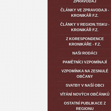
ZPRAVODAJ
ČLÁNKY VE ZPRAVODAJI -
KRONIKÁŘ F.Z.
ČLÁNKY V REGION.TISKU -
KRONIKÁŘ F.Z.
Z KORESPONDENCE
KRONIKÁŘE - F.Z.
NAŠI RODÁCI
PAMĚTNÍCI VZPOMÍNAJÍ
VZPOMÍNKA NA ZESNULÉ
OBČANY
SVATBY V NAŠÍ OBCI
VÍTÁNÍ NOVÝCH OBČÁNKŮ
OSTATNÍ PUBLIKACE Z
REGIONU