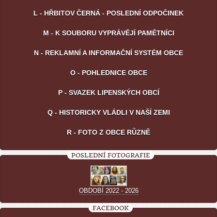
L - HŘBITOV ČERNÁ - POSLEDNÍ ODPOČINEK
M - K SOUBORU VYPRÁVĚJÍ PAMĚTNÍCI
N - REKLAMNÍ A INFORMAČNÍ SYSTÉM OBCE
O - POHLEDNICE OBCE
P - SVAZEK LIPENSKÝCH OBCÍ
Q - HISTORICKY VLÁDLI V NAŠÍ ZEMI
R - FOTO Z OBCE RŮZNĚ
POSLEDNÍ FOTOGRAFIE
OBDOBÍ 2022 - 2026
FACEBOOK