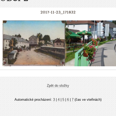
2017-11-23_171832
Zpět do složky
Automatické procházení:
3
|
4
|
5
|
6
|
7
(čas ve vteřinách)