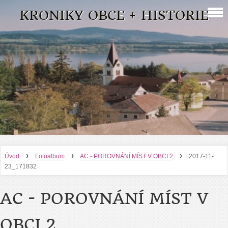
KRONIKY OBCE + HISTORIE
›
›
›
Úvod
Fotoalbum
AC - POROVNÁNÍ MÍST V OBCI 2
2017-11-
23_171832
AC - POROVNÁNÍ MÍST V
OBCI 2