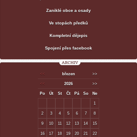
Zaniklé obce a osady
Ve stopách předků
Kompletní dějepis
Spojení přes facebook
ARCHIV
<<
březen
>>
<<
2026
>>
Po
Út
St
Čt
Pá
So
Ne
1
2
3
4
5
6
7
8
9
10
11
12
13
14
15
16
17
18
19
20
21
22