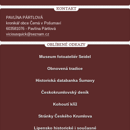
KONTAKT
PAVLÍNA PÁRTLOVÁ
kronikář obce Černá v Pošumaví
603581076 - Pavlína Pártlová
viciousquick@seznam.cz
OBLÍBENÉ ODKAZY
Museum fotoateliér Seidel
Obnovená tradice
Historická databanka Šumavy
Českokrumlovský deník
Kohoutí kříž
Stránky Českého Krumlova
Lipensko historické i současné