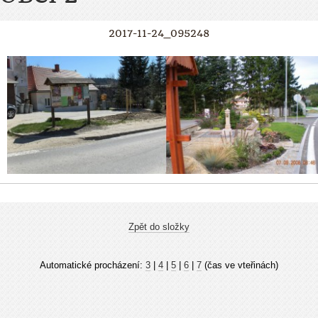
2017-11-24_095248
Zpět do složky
Automatické procházení:
3
|
4
|
5
|
6
|
7
(čas ve vteřinách)