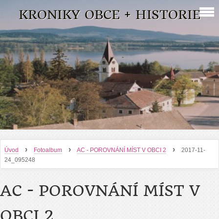
KRONIKY OBCE + HISTORIE
›
›
›
Úvod
Fotoalbum
AC - POROVNÁNÍ MÍST V OBCI 2
2017-11-
24_095248
AC - POROVNÁNÍ MÍST V
OBCI 2