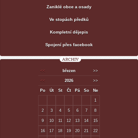
Zaniklé obce a osady
Ve stopách předků
Kompletní dějepis
Spojení přes facebook
ARCHIV
<<
březen
>>
<<
2026
>>
Po
Út
St
Čt
Pá
So
Ne
1
2
3
4
5
6
7
8
9
10
11
12
13
14
15
16
17
18
19
20
21
22