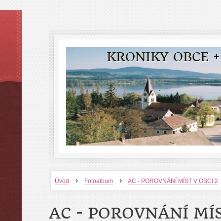
KRONIKY OBCE +
›
›
Úvod
Fotoalbum
AC - POROVNÁNÍ MÍST V OBCI 2
AC - POROVNÁNÍ MÍS