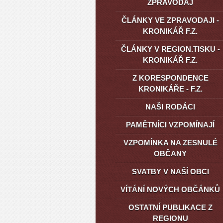
ZPRAVODAJ
ČLÁNKY VE ZPRAVODAJI -
KRONIKÁŘ F.Z.
ČLÁNKY V REGION.TISKU -
KRONIKÁŘ F.Z.
Z KORESPONDENCE
KRONIKÁŘE - F.Z.
NAŠI RODÁCI
PAMĚTNÍCI VZPOMÍNAJÍ
VZPOMÍNKA NA ZESNULÉ
OBČANY
SVATBY V NAŠÍ OBCI
VÍTÁNÍ NOVÝCH OBČÁNKŮ
OSTATNÍ PUBLIKACE Z
REGIONU