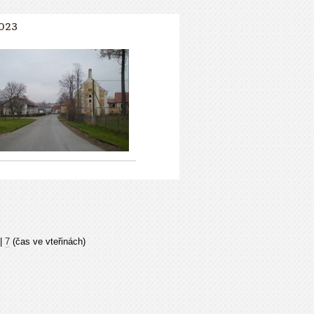
023
|
7
(čas ve vteřinách)