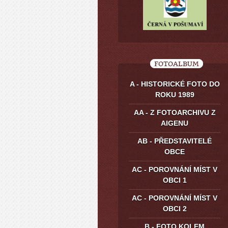
FOTOALBUM
A - HISTORICKÉ FOTO DO
ROKU 1989
AA - Z FOTOARCHIVU Z
AIGENU
AB - PŘEDSTAVITELÉ
OBCE
AC - POROVNÁNÍ MÍST V
OBCI 1
AC - POROVNÁNÍ MÍST V
OBCI 2
B - FOTO KOLEM