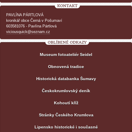
KONTAKT
PAVLÍNA PÁRTLOVÁ
kronikář obce Černá v Pošumaví
603581076 - Pavlína Pártlová
viciousquick@seznam.cz
OBLÍBENÉ ODKAZY
Museum fotoateliér Seidel
Obnovená tradice
Historická databanka Šumavy
Českokrumlovský deník
Kohoutí kříž
Stránky Českého Krumlova
Lipensko historické i současné