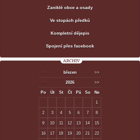
Zaniklé obce a osady
Ve stopách předků
Kompletní dějepis
Spojení přes facebook
ARCHIV
<<
březen
>>
<<
2026
>>
Po
Út
St
Čt
Pá
So
Ne
1
2
3
4
5
6
7
8
9
10
11
12
13
14
15
16
17
18
19
20
21
22