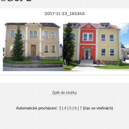
2017-11-23_165345
Zpět do složky
Automatické procházení:
3
|
4
|
5
|
6
|
7
(čas ve vteřinách)