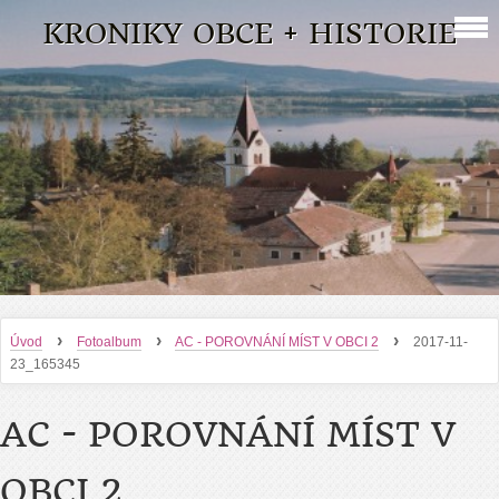
KRONIKY OBCE + HISTORIE
›
›
›
Úvod
Fotoalbum
AC - POROVNÁNÍ MÍST V OBCI 2
2017-11-
23_165345
AC - POROVNÁNÍ MÍST V
OBCI 2