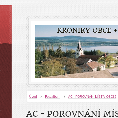
KRONIKY OBCE +
›
›
Úvod
Fotoalbum
AC - POROVNÁNÍ MÍST V OBCI 2
AC - POROVNÁNÍ MÍS