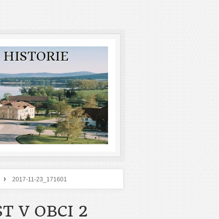
 HISTORIE
›
2017-11-23_171601
T V OBCI 2