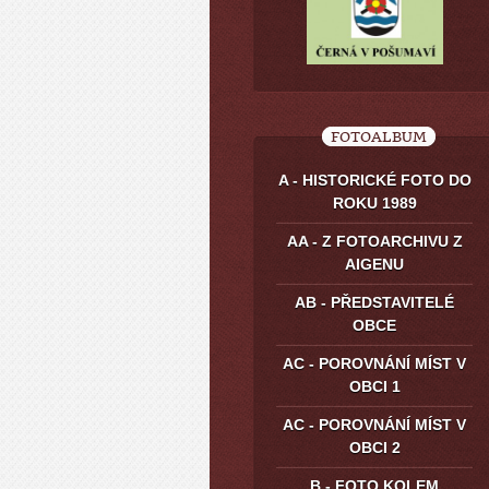
FOTOALBUM
A - HISTORICKÉ FOTO DO
ROKU 1989
AA - Z FOTOARCHIVU Z
AIGENU
AB - PŘEDSTAVITELÉ
OBCE
AC - POROVNÁNÍ MÍST V
OBCI 1
AC - POROVNÁNÍ MÍST V
OBCI 2
B - FOTO KOLEM