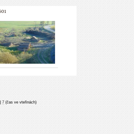
601
|
7
(čas ve vteřinách)