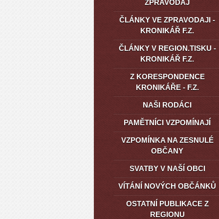
ZPRAVODAJ
ČLÁNKY VE ZPRAVODAJI -
KRONIKÁŘ F.Z.
ČLÁNKY V REGION.TISKU -
KRONIKÁŘ F.Z.
Z KORESPONDENCE
KRONIKÁŘE - F.Z.
NAŠI RODÁCI
PAMĚTNÍCI VZPOMÍNAJÍ
VZPOMÍNKA NA ZESNULÉ
OBČANY
SVATBY V NAŠÍ OBCI
VÍTÁNÍ NOVÝCH OBČÁNKŮ
OSTATNÍ PUBLIKACE Z
REGIONU