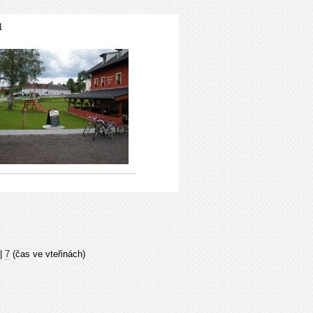
1
|
7
(čas ve vteřinách)