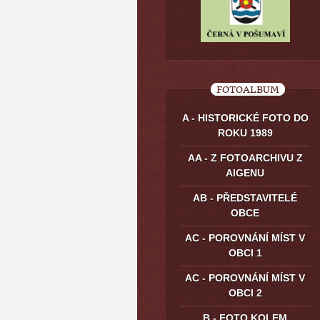
FOTOALBUM
A - HISTORICKÉ FOTO DO
ROKU 1989
AA - Z FOTOARCHIVU Z
AIGENU
AB - PŘEDSTAVITELÉ
OBCE
AC - POROVNÁNÍ MÍST V
OBCI 1
AC - POROVNÁNÍ MÍST V
OBCI 2
B - FOTO KOLEM