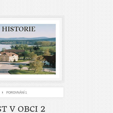
 HISTORIE
›
POROVNÁNÍ 1
T V OBCI 2