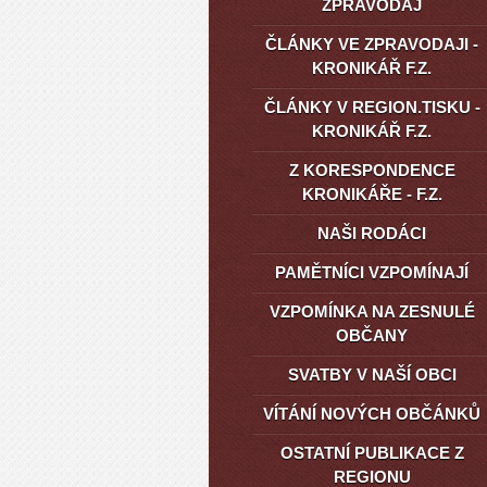
ZPRAVODAJ
ČLÁNKY VE ZPRAVODAJI -
KRONIKÁŘ F.Z.
ČLÁNKY V REGION.TISKU -
KRONIKÁŘ F.Z.
Z KORESPONDENCE
KRONIKÁŘE - F.Z.
NAŠI RODÁCI
PAMĚTNÍCI VZPOMÍNAJÍ
VZPOMÍNKA NA ZESNULÉ
OBČANY
SVATBY V NAŠÍ OBCI
VÍTÁNÍ NOVÝCH OBČÁNKŮ
OSTATNÍ PUBLIKACE Z
REGIONU