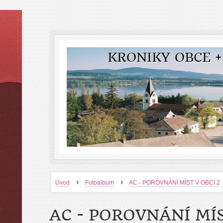
KRONIKY OBCE +
›
›
Úvod
Fotoalbum
AC - POROVNÁNÍ MÍST V OBCI 2
AC - POROVNÁNÍ MÍS