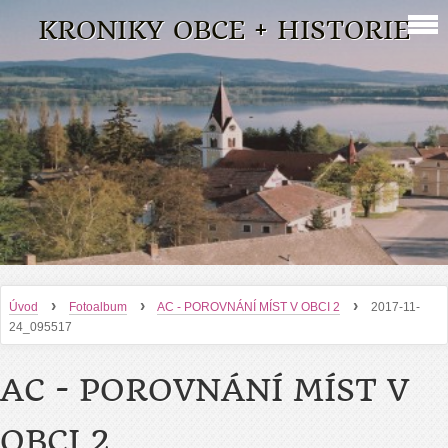
KRONIKY OBCE + HISTORIE
›
›
›
Úvod
Fotoalbum
AC - POROVNÁNÍ MÍST V OBCI 2
2017-11-
24_095517
AC - POROVNÁNÍ MÍST V
OBCI 2