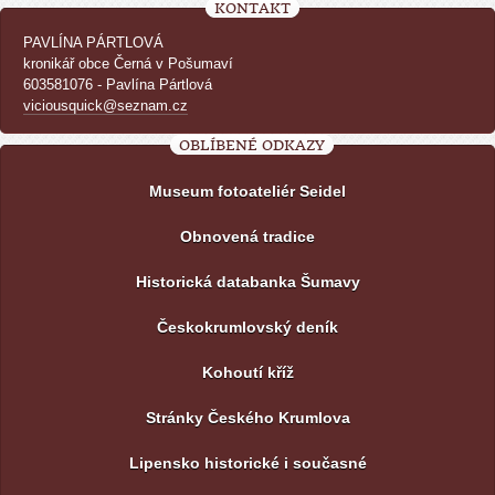
KONTAKT
PAVLÍNA PÁRTLOVÁ
kronikář obce Černá v Pošumaví
603581076 - Pavlína Pártlová
viciousquick@seznam.cz
OBLÍBENÉ ODKAZY
Museum fotoateliér Seidel
Obnovená tradice
Historická databanka Šumavy
Českokrumlovský deník
Kohoutí kříž
Stránky Českého Krumlova
Lipensko historické i současné