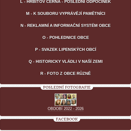
L - HŘBITOV ČERNÁ - POSLEDNÍ ODPOČINEK
M - K SOUBORU VYPRÁVĚJÍ PAMĚTNÍCI
N - REKLAMNÍ A INFORMAČNÍ SYSTÉM OBCE
O - POHLEDNICE OBCE
P - SVAZEK LIPENSKÝCH OBCÍ
Q - HISTORICKY VLÁDLI V NAŠÍ ZEMI
R - FOTO Z OBCE RŮZNĚ
POSLEDNÍ FOTOGRAFIE
OBDOBÍ 2022 - 2026
FACEBOOK