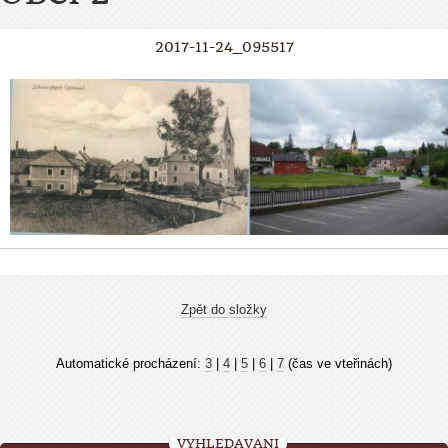
2017-11-24_095517
Zpět do složky
Automatické procházení:
3
|
4
|
5
|
6
|
7
(čas ve vteřinách)
VYHLEDÁVÁNÍ