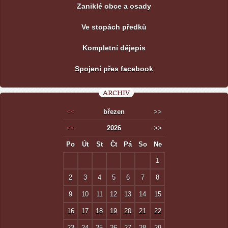
Zaniklé obce a osady
Ve stopách předků
Kompletní dějepis
Spojení přes facebook
ARCHIV
<<
březen
>>
<<
2026
>>
Po
Út
St
Čt
Pá
So
Ne
1
2
3
4
5
6
7
8
9
10
11
12
13
14
15
16
17
18
19
20
21
22
23
24
25
26
27
28
29