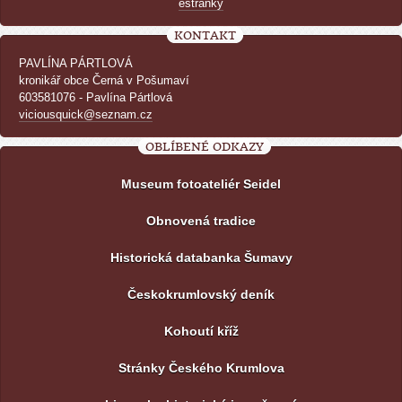
estranky
KONTAKT
PAVLÍNA PÁRTLOVÁ
kronikář obce Černá v Pošumaví
603581076 - Pavlína Pártlová
viciousquick@seznam.cz
OBLÍBENÉ ODKAZY
Museum fotoateliér Seidel
Obnovená tradice
Historická databanka Šumavy
Českokrumlovský deník
Kohoutí kříž
Stránky Českého Krumlova