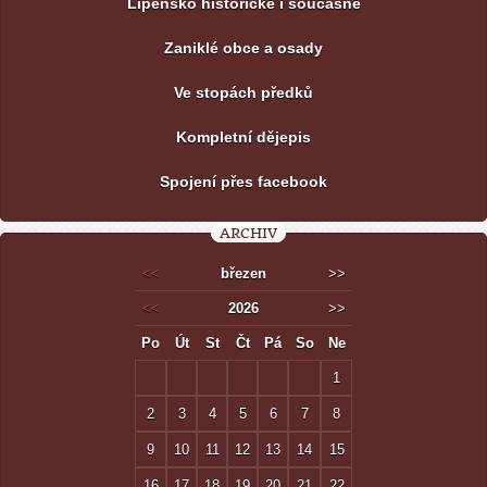
Lipensko historické i současné
Zaniklé obce a osady
Ve stopách předků
Kompletní dějepis
Spojení přes facebook
ARCHIV
<<
březen
>>
<<
2026
>>
Po
Út
St
Čt
Pá
So
Ne
1
2
3
4
5
6
7
8
9
10
11
12
13
14
15
16
17
18
19
20
21
22