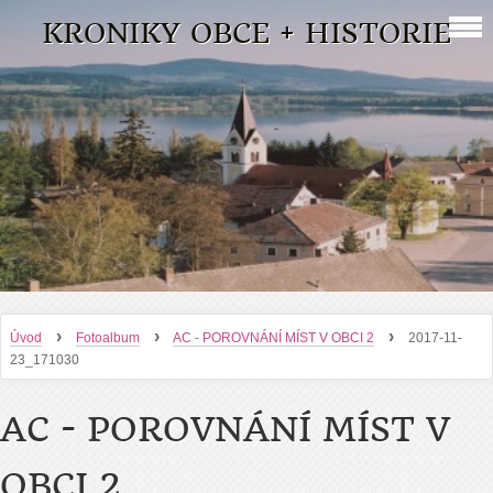
KRONIKY OBCE + HISTORIE
›
›
›
Úvod
Fotoalbum
AC - POROVNÁNÍ MÍST V OBCI 2
2017-11-
23_171030
AC - POROVNÁNÍ MÍST V
OBCI 2