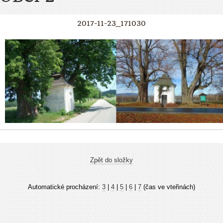
2017-11-23_171030
Zpět do složky
Automatické procházení:
3
|
4
|
5
|
6
|
7
(čas ve vteřinách)