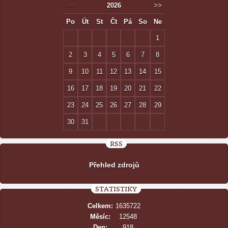
<<
2026
>>
Po
Út
St
Čt
Pá
So
Ne
1
2
3
4
5
6
7
8
9
10
11
12
13
14
15
16
17
18
19
20
21
22
23
24
25
26
27
28
29
30
31
RSS
Přehled zdrojů
STATISTIKY
Celkem:
1635722
Měsíc:
12548
Den:
918