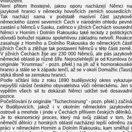
vnitrozemí.
Není přitom lhostejné, jakou oporu nacházejí Němci na
jazykové hranici v německy hovořících zemích sousedících.
Tak nachází sama v podstatě masívní část jazykově
německého území severních Čech v národním ohledu pevné
zastání u Němců v Sasku, zatímco v jižních Čechách sousední
Němci v Horním i Dolním Rakousku také leckdy z politických
důvodů bohužel nijakou spolehlivou základnu netvoří. Reakce
zasahuje z Horního a Dolního Rakouska do německých částí
jižních Čech a ztěžuje tak postavení Němců v této části země.
V jižních Čechách žije asi 230 000 Němců, ale pás jazykově
německé oblasti je různé šíře. Nejrozlehlejší je od Krumlova (v
originále "Krummau" - pozn. překl.) na jih až k hornorakouské
hranici a stále se k západu tenčí, až se v okolí Domažlic (Taus)
stýká těsně se zemskou hranicí.
Podle sčítání lidu z roku 1890 budějovický okres vykazuje
nejvyšší nárůst českého obyvatelstva vůči německému. Jen s
vypětím všech sil tu dokázali Němci udržet své dosavadní
pozice.
Počešťování (v originále "Tschechisirung" - pozn. překl.) začíná
v Budějovicích, jakož i v okolním německém jazykovém
ostrově a mnohde i jinde v Čechách přílivem českých dělníků.
Je to ekonomický proces, který má svůj základ v tom, že
němečtí dělníci z horských oblastí nacházejí lepší odměnu za
práci v německém Horním a Dolním Rakousku, kam směřují i