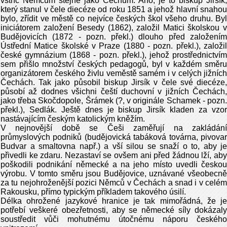
vstříc Němcům stejně jako Čechům. Ano, je to biskup Jirsík,
který stanul v čele diecéze od roku 1851 a jehož hlavní snahou
bylo, zřídit ve městě co nejvíce českých škol všeho druhu. Byl
iniciátorem založení Besedy (1862), založil Matici školskou v
Budějovicích (1872 - pozn. překl.) dlouho před založením
Ústřední Matice školské v Praze (1880 - pozn. překl.), založil
české gymnázium (1868 - pozn. překl.), jehož prostřednictvím
sem přišlo množství českých pedagogů, byl v každém směru
organizátorem českého živlu veměstě samém i v celých jižních
Čechách. Tak jako působil biskup Jirsík v čele své diecéze,
působí až dodnes všichni čeští duchovní v jižních Čechách,
jako třeba Skočdopole, Šrámek (?, v originále Schamek - pozn.
překl.), Sedlák. Ještě dnes je biskup Jirsík kladen za vzor
nastávajícím českým katolickým kněžím.
V nejnovější době se Češi zaměřují na zakládání
průmyslových podniků (budějovická tabáková továrna, pivovar
Budvar a smaltovna např.) a vší silou se snaží o to, aby je
přivedli ke zdaru. Nezastaví se ovšem ani před žádnou lží, aby
poškodili podnikání německé a na jeho místo uvedli českou
výrobu. V tomto směru jsou Budějovice, uznávané všeobecně
za tu nejohroženější pozici Němců v Čechách a snad i v celém
Rakousku, přímo typickým příkladem takového úsilí.
Délka ohrožené jazykové hranice je tak mimořádná, že je
potřebí veškeré obezřetnosti, aby se německé síly dokázaly
soustředit vůči mohutnému útočnému náporu českého