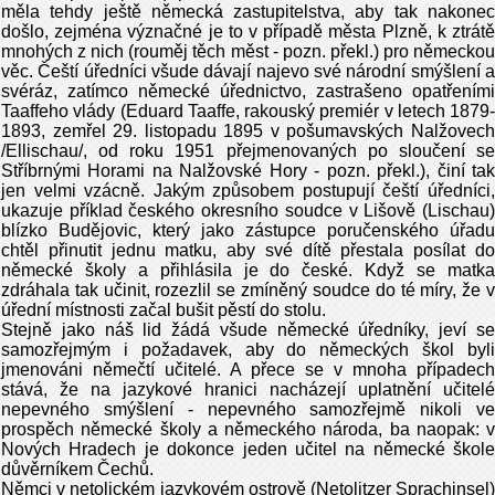
měla tehdy ještě německá zastupitelstva, aby tak nakonec
došlo, zejména význačné je to v případě města Plzně, k ztrátě
mnohých z nich (rouměj těch měst - pozn. překl.) pro německou
věc. Čeští úředníci všude dávají najevo své národní smýšlení a
svéráz, zatímco německé úřednictvo, zastrašeno opatřeními
Taaffeho vlády (Eduard Taaffe, rakouský premiér v letech 1879-
1893, zemřel 29. listopadu 1895 v pošumavských Nalžovech
/Ellischau/, od roku 1951 přejmenovaných po sloučení se
Stříbrnými Horami na Nalžovské Hory - pozn. překl.), činí tak
jen velmi vzácně. Jakým způsobem postupují čeští úředníci,
ukazuje příklad českého okresního soudce v Lišově (Lischau)
blízko Budějovic, který jako zástupce poručenského úřadu
chtěl přinutit jednu matku, aby své dítě přestala posílat do
německé školy a přihlásila je do české. Když se matka
zdráhala tak učinit, rozezlil se zmíněný soudce do té míry, že v
úřední místnosti začal bušit pěstí do stolu.
Stejně jako náš lid žádá všude německé úředníky, jeví se
samozřejmým i požadavek, aby do německých škol byli
jmenováni němečtí učitelé. A přece se v mnoha případech
stává, že na jazykové hranici nacházejí uplatnění učitelé
nepevného smýšlení - nepevného samozřejmě nikoli ve
prospěch německé školy a německého národa, ba naopak: v
Nových Hradech je dokonce jeden učitel na německé škole
důvěrníkem Čechů.
Němci v netolickém jazykovém ostrově (Netolitzer Sprachinsel)