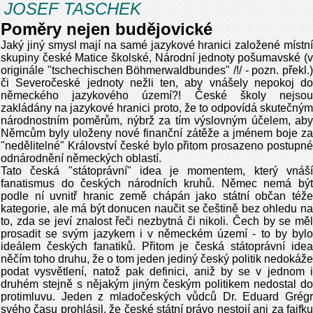
JOSEF TASCHEK
Poměry nejen budějovické
Jaký jiný smysl mají na samé jazykové hranici založené místní
skupiny české Matice školské, Národní jednoty pošumavské (v
originále "tschechischen Böhmerwaldbundes" /!/ - pozn. překl.)
či Severočeské jednoty nežli ten, aby vnášely nepokoj do
německého jazykového území?! České školy nejsou
zakládány na jazykové hranici proto, že to odpovídá skutečným
národnostním poměrům, nýbrž za tím výslovným účelem, aby
Němcům byly uloženy nové finanční zátěže a jménem boje za
"nedělitelné" Království české bylo přitom prosazeno postupné
odnárodnění německých oblastí.
Tato česká "státoprávní" idea je momentem, který vnáší
fanatismus do českých národních kruhů. Němec nemá být
podle ní uvnitř hranic země chápán jako státní občan téže
kategorie, ale má být donucen naučit se češtině bez ohledu na
to, zda se jeví znalost řeči nezbytná či nikoli. Čech by se měl
prosadit se svým jazykem i v německém území - to by bylo
ideálem českých fanatiků. Přitom je česká státoprávní idea
něčím toho druhu, že o tom jeden jediný český politik nedokáže
podat vysvětlení, natož pak definici, aniž by se v jednom i
druhém stejně s nějakým jiným českým politikem nedostal do
protimluvu. Jeden z mladočeských vůdců Dr. Eduard Grégr
svého času prohlásil, že české státní právo nestojí ani za fajfku