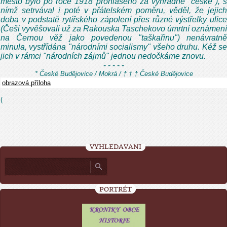
město bylo po roce 1918 prohlášeno za výhradně "české"), s
nímž setrvával i poté v přátelském poměru, věděl, že jejich
doba v podstatě rytířského zápolení přes různé výstřelky ulice
(Češi vyvěšovali už za Rakouska Taschekovo úmrtní oznámení
na Černou věž jako povedenou "taškařinu") nenávratně
minula, vystřídána "národními socialismy" všeho druhu. Kéž se
jich v rámci "národních zájmů" jednou nedočkáme znovu.
- - - - -
* České Budějovice / Mokrá / † † † České Budějovice
obrazová příloha
(
VYHLEDÁVÁNÍ
PORTRÉT