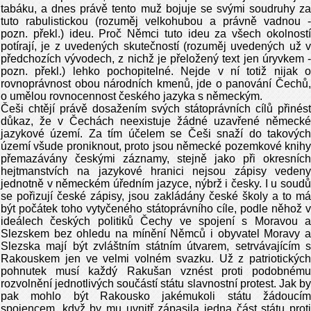
tabáku, a dnes právě tento muž bojuje se svými soudruhy za
tuto rabulistickou (rozuměj velkohubou a právně vadnou -
pozn. překl.) ideu. Proč Němci tuto ideu za všech okolností
potírají, je z uvedených skutečností (rozuměj uvedených už v
předchozích vývodech, z nichž je přeložený text jen úryvkem -
pozn. překl.) lehko pochopitelné. Nejde v ní totiž nijak o
rovnoprávnost obou národních kmenů, jde o panování Čechů,
o umělou rovnocennost českého jazyka s německým.
Češi chtějí právě dosažením svých státoprávních cílů přinést
důkaz, že v Čechách neexistuje žádné uzavřené německé
jazykové území. Za tím účelem se Češi snaží do takových
území všude proniknout, proto jsou německé pozemkové knihy
přemazávány českými záznamy, stejně jako při okresních
hejtmanstvích na jazykové hranici nejsou zápisy vedeny
jednotně v německém úředním jazyce, nýbrž i česky. I u soudů
se pořizují české zápisy, jsou zakládány české školy a to má
být počátek toho vytyčeného státoprávního cíle, podle něhož v
ideálech českých politiků Čechy ve spojení s Moravou a
Slezskem bez ohledu na mínění Němců i obyvatel Moravy a
Slezska mají být zvláštním státním útvarem, setrvávajícím s
Rakouskem jen ve velmi volném svazku. Už z patriotických
pohnutek musí každý Rakušan vznést proti podobnému
rozvolnění jednotlivých součástí státu slavnostní protest. Jak by
pak mohlo být Rakousko jakémukoli státu žádoucím
spojencem, když by mu uvnitř zápasila jedna část státu proti