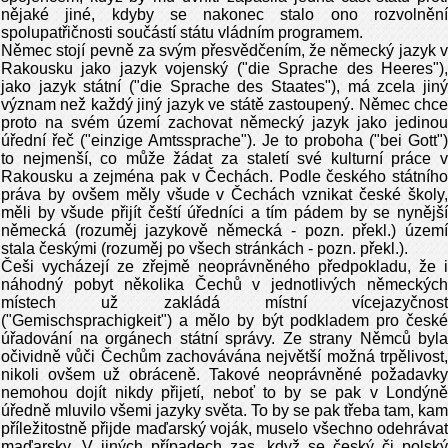
nějaké jiné, kdyby se nakonec stalo ono rozvolnění
spolupatřičnosti součástí státu vládním programem.
Němec stojí pevně za svým přesvědčením, že německý jazyk v
Rakousku jako jazyk vojenský ("die Sprache des Heeres"),
jako jazyk státní ("die Sprache des Staates"), má zcela jiný
význam než každý jiný jazyk ve státě zastoupený. Němec chce
proto na svém území zachovat německý jazyk jako jedinou
úřední řeč ("einzige Amtssprache"). Je to proboha ("bei Gott")
to nejmenší, co může žádat za staletí své kulturní práce v
Rakousku a zejména pak v Čechách. Podle českého státního
práva by ovšem měly všude v Čechách vznikat české školy,
měli by všude přijít čeští úředníci a tím pádem by se nynější
německá (rozuměj jazykově německá - pozn. překl.) území
stala českými (rozuměj po všech stránkách - pozn. překl.).
Češi vycházejí ze zřejmě neoprávněného předpokladu, že i
náhodný pobyt několika Čechů v jednotlivých německých
místech už zakládá místní vícejazyčnost
("Gemischsprachigkeit") a mělo by být podkladem pro české
úřadování na orgánech státní správy. Ze strany Němců byla
očividně vůči Čechům zachovávána největší možná trpělivost,
nikoli ovšem už obráceně. Takové neoprávněné požadavky
nemohou dojít nikdy přijetí, neboť to by se pak v Londýně
úředně mluvilo všemi jazyky světa. To by se pak třeba tam, kam
příležitostně přijde maďarský voják, muselo všechno odehrávat
maďarsky. V jiných případech zas, když se český či polský