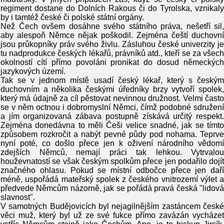
regiment dostane do Dolních Rakous či do Tyrolska, vznikaly
by i tamtéž české či polské státní orgány.
Než Čech ovšem dosáhne svého státního práva, nešetří sil,
aby alespoň Němce nějak poškodil. Zejména čeští duchovní
jsou průkopníky práv svého živlu. Zásluhou české univerzity je
tu nadprodukce českých lékařů, právníků atd., kteří se za všech
okolností cítí přímo povoláni pronikat do dosud německých
jazykových území.
Tak se v jednom místě usadí český lékař, který s českým
duchovním a několika českými úředníky brzy vytvoří spolek,
který má údajně za cíl pěstovat nevinnou družnost. Velmi často
se v něm octnou i dobromyslní Němci, čímž podobné sdružení
a jím organizovaná zábava postupně získává určitý respekt.
Zejména donedávna to měli Češi velice snadné, jak se tímto
způsobem rozkročit a nabýt pevné půdy pod nohama. Teprve
nyní poté, co došlo přece jen k oživení národního vědomí
zdejších Němců, nemají práci tak lehkou. Vytrvalou
houževnatostí se však českým spolkům přece jen podařilo dojít
značného ohlasu. Pokud se místní odbočce přece jen daří
méně, uspořádá mateřský spolek z českého vnitrozemí výlet a
předvede Němcům názorně, jak se pořádá pravá česká "lidová
slavnost".
V samotných Budějovicích byl nejagilnějším zastáncem české
věci muž, který byl už ze své fukce přímo zavázán vycházet