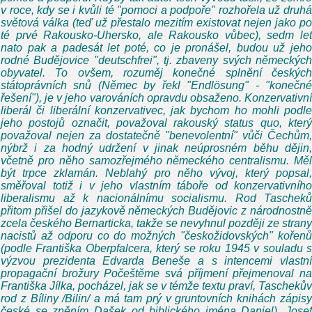
v roce, kdy se i kvůli té "pomoci a podpoře" rozhořela už druhá
světová válka (teď už přestalo mezitím existovat nejen jako po
té prvé Rakousko-Uhersko, ale Rakousko vůbec), sedm let
nato pak a padesát let poté, co je pronášel, budou už jeho
rodné Budějovice "deutschfrei", tj. zbaveny svých německých
obyvatel. To ovšem, rozuměj konečné splnění českých
státoprávních snů (Němec by řekl "Endlösung" - "konečné
řešení"), je v jeho varováních opravdu obsaženo. Konzervativní
liberál či liberální konzervativec, jak bychom ho mohli podle
jeho postojů označit, považoval rakouský status quo, který
považoval nejen za dostatečně "benevolentní" vůči Čechům,
nýbrž i za hodný udržení v jinak neúprosném běhu dějin,
včetně pro něho samozřejmého německého centralismu. Měl
být trpce zklamán. Neblahý pro něho vývoj, který popsal,
směřoval totiž i v jeho vlastním táboře od konzervativního
liberalismu až k nacionálnímu socialismu. Rod Tascheků
přitom přišel do jazykově německých Budějovic z národnostně
zcela českého Bernarticka, takže se nevyhnul později ze strany
nacistů až odporu co do možných "českožidovských" kořenů
(podle Františka Oberpfalcera, který se roku 1945 v souladu s
výzvou prezidenta Edvarda Beneše a s intencemi vlastní
propagační brožury Počeštěme svá příjmení přejmenoval na
Františka Jílka, pocházel, jak se v témže textu praví, Taschekův
rod z Bíliny /Bilin/ a má tam prý v gruntovních knihách zápisy
české se zněním Dašek od biblického jména Daniel). Josef