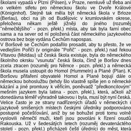
školami vypadá v Plzni (Pilsen), v Praze, nemluvě už třeba ani
o velkém střetu pro německou školu ve Dvoře Králové
(Königinhof). Stejně tak měla být německá škola v Brloze
(Berlau), obci na jih od Budějovic v krumlovském okrese,
přeložena někam ještě jižněji do jiného (rozuměj
"němečtějšího" - pozn. překl.) místa, aby tak byla farní obec
sama a na sever od ní položená část německého jazykového
ostrova bez boje vydána Čechům napospas.
V Boršově se Čechům podařilo prosadit, aby tu přesto, že ve
vedlejším Poříčí (v originále "Pořič" - pozn. překl.) nad řekou
Vltavou (Moldau) už česká škola existuje, byla do německého
školního okrsku "vsunuta" česká škola, čímž je Boršov dnes
zcela ztracen (rozuměj pro Němce - pozn. překl.) a německá
škola musela ustoupit do Homol (Hummeln) a Plané (Plan). K
Boršovu přifaření obyvatelé Homol a Plané bojují dále o
německou bohoslužbu (tehdy šlo vlastně spíše jen o německé
kázání a jiné promluvy k věřícím, poněvadž "předkoncilovým"
mešním jazykem byla latina - pozn. překl.), která, ačkoli až
donedávna téměř výhradně takovou i byla, musí být nyní česká.
Velice často je ze strany nadřízených úřadů v německých i
jazykově smíšených místech českými úředníky podporováno
postupné počešťování, aniž by se bohužel proti tomu volně
vyslovili němečtí muži, kteří jsou povoláni k řízení osudů
Rakouska. Už v šedesátých letech (rozuměj devatenáctého
století - pozn. překl.) přicházeli čeští úředníci do měst, která