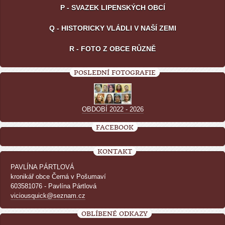
P - SVAZEK LIPENSKÝCH OBCÍ
Q - HISTORICKY VLÁDLI V NAŠÍ ZEMI
R - FOTO Z OBCE RŮZNĚ
POSLEDNÍ FOTOGRAFIE
OBDOBÍ 2022 - 2026
FACEBOOK
KONTAKT
PAVLÍNA PÁRTLOVÁ
kronikář obce Černá v Pošumaví
603581076 - Pavlína Pártlová
viciousquick@seznam.cz
OBLÍBENÉ ODKAZY