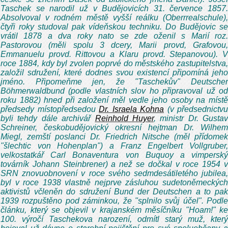
Taschek se narodil už v Budějovicích 31. července 1857.
Absolvoval v rodném městě vyšší reálku (Oberrrealschule),
čtyři roky studoval pak vídeňskou techniku. Do Budějovic se
vrátil 1878 a dva roky nato se zde oženil s Marií roz.
Pastorovou (měli spolu 3 dcery, Marii provd, Grafovou,
Emmanuelu provd. Rittovou a Klaru provd. Stepanovou). V
roce 1884, kdy byl zvolen poprvé do městského zastupitelstva,
založil sdružení, které dodnes svou existencí připomíná jeho
jméno. Připomeňme jen, že "Taschekův" Deutscher
Böhmerwaldbund (podle vlastních slov ho připravoval už od
roku 1882) hned při založení měl vedle jeho osoby na místě
předsedy místopředsedou
Dr. Israela Kohna
(v předsednictvu
byli tehdy dále archivář
Reinhold Huyer
, ministr Dr. Gustav
Schreiner, českobudějovický okresní hejtman Dr. Wilhem
Miegl, zemští poslanci Dr. Friedrich Nitsche (měl přídomek
"šlechtic von Hohenplan") a Franz Engelbert Vollgruber,
velkostatkář Carl Bonaventura von Buquoy a vimperský
továrník Johann Steinbrener) a než se dočkal v roce 1954 v
SRN znovuobnovení v roce svého sedmdesátiletého jubilea,
byl v roce 1938 vlastně nejprve zásluhou sudetoněmeckých
aktivistů včleněn do sdružení Bund der Deutschen a to pak
1939 rozpuštěno pod záminkou, že "splnilo svůj účel". Podle
článku, který se objevil v krajanském měsíčníku "Hoam!" ke
100. výročí Taschekova narození, odmítl starý muž, který