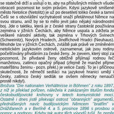
se statečně drží a usilují o to, aby na příslušných místech všude
obraceli pozornost ke svým právům. Kdysi jazykově smíšené
město Netolice (Netolitz) je už po desetiletí toliko české a tamní
Češi se s obzvláštní vychytralostí snaží přetáhnout Němce na
svou stranu, aniž by se to mělo jevit jako nějaký národnostní
boj. Jde o taktiku, která je z české strany častokrát používána
zejména v jižních Čechách, aby Němce uspala a zdržela je
veškeré národní aktivity, tak zejména v Trhových Svinech
(Schweinitz), Nových Hradech, Jindřichově Hradci (Neuhaus).
Mnohde lze v jižních Čechách, zvláště pak právě ve zmíněném
netolickém jazykovém ostrově, zaznamenat, jak jsou rodiny
počešťovány přivdáním za české ženy. Je zjevem, který stojí za
pozornost, že přivdané ženy obtížně přijímají rodnou řeč
manželovu, zatímco opačný případ (zřejmě že manžel přijme
mateřštinu ženinu - pozn. překl.) je velice častý. To je i příčinou
skutečnosti, že němečtí sedláci na jazykové hranici umějí i
česky, zatímco český sedlák se ovšem německy nenaučí
prostě nikdy!).
Brožura "Die nationalen Verhältnisse in Böhmen" z roku 1897,
z níž je překlad pořízen, náležela k zakázaným titulům fondu
českobudějovické knihovny v letech komunistické moci.
Ostatně i dnes jistě překvapí ostrost "obranných" argumentů,
přednášených navíc budějovickým Němcem "bratřím" v
Drážďanech a v Berlíně 4. a 5. prosince 1896 s prosbou o
pomoc a podporu. Kdyby tak autor těch vývodů tušil, že zemře