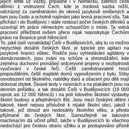
jejich letité už vazby, případně i v Německu, zatímco čeští
dělníci z vnitrozemí Čech, kde je mzdová sazba nižší,
odcházejí za zaměstnáním do okresů jazykově smíšených a
tam jsou často a ochotně najímáni jako levná pracovní síla. Tak
přichází i do Budějovic i stále rostoucí počet českých dělníků a
uzavírají trh práce německým uchazečům o místo. Ta volná
pracovní příležitost ovšem přece nijak neposkytuje Čechům
právo na štvanice proti Němcům!
To, jaké úsilí vynakládají Češi v Budějovicích, aby tu co možno
nejrychleji dosáhli českých škol, je typické pro agitaci na
jazykové hranici vůbec. Rodiče jsou vyhledáváni agitátory v
domácnostech, jsou zváni na schůze a shromáždění, kde
zejména duchovní pronášejí srdceryvné projevy o nezbytnosti
vyučování v české řeči. Čeští zaměstnavatelé hrozí
propouštěním, čeští majitelé domů vypovězením z bytu. Sliby
osvobození od školného, nabídky darů a ošacení pro děti mají
dokonat zbytek. Štvavé texty v novinách a na plakátech jsou na
denním pořádku, a tak dosáhli Češi v Budějovicích (19 000
oproti asi 12 000 Němců) i na poli lidového školství výstavby
školní budovy a přeplněných tříd. Jsou mezi českými dětmi i
takové, které nejsou příslušné k nijaké školní obci, jakož i
takové, jež dosud ani nedosáhly školního věku, a přesto
přijímané do českých škol. Samozřejmě se takovým
machinacím dá učinit přítrž, takže v Budějovicích to všechno
nedochází pro českou stranu užitku a je postupováno přísně