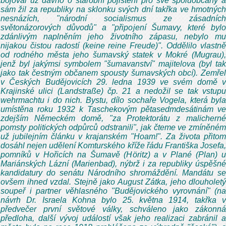
bojoval už dávno o starobní pojištění pro své spoluobčany a
sám žil za republiky na sklonku svých dní takřka ve hmotných
nesnázích, "národní socialismus ze zásadních
světonázorových důvodů" a "připojení Šumavy, které bylo
zdánlivým naplněním jeho životního zápasu, nebylo mu
nijakou čistou radostí (keine reine Freude)". Oddělilo vlastně
od rodného města jeho šumavský statek v Mokré (Mugrau),
jenž byl jakýmsi symbolem "šumavanství" majitelova (byl tak
jako tak čestným občanem spousty šumavských obcí). Zemřel
v Českých Budějovicích 29. ledna 1939 ve svém domě v
Krajinské ulici (Landstraße) čp. 21 a nedožil se tak vstupu
wehrmachtu i do nich. Bystu, dílo sochaře Vogela, která byla
umístěna roku 1932 k Taschekovým pětasedmdesátinám ve
zdejším Německém domě, "za Protektorátu z malicherné
pomsty politických odpůrců odstranili", jak čteme ve zmíněném
už jubilejním článku v krajanském "Hoam!". Za života přitom
dosáhl nejen udělení Komturského kříže řádu Františka Josefa,
pomníků v Hořicích na Šumavě (Höritz) a v Plané (Plan) u
Mariánských Lázní (Marienbad), nýbrž i za republiky úspěšné
kandidatury do senátu Národního shromáždění. Mandátu se
ovšem ihned vzdal. Stejně jako August Zátka, jeho dlouholetý
soupeř i partner věhlasného "Budějovického vyrovnání" (na
návrh Dr. Israela Kohna bylo 25. května 1914, takřka v
předvečer první světové války, schváleno jako zákonná
předloha, další vývoj událostí však jeho realizaci zabránil a