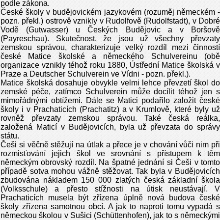
podle zákona.
České školy v budějovickém jazykovém (rozuměj německém -
pozn. překl.) ostrově vznikly v Rudolfově (Rudolfstadt), v Dobré
Vodě (Gutwasser) u Českých Budějovic a v Boršově
(Payreschau). Skutečnost, že jsou už všechny převzaty
zemskou správou, charakterizuje velký rozdíl mezi činností
české Matice školské a německého Schulvereinu (obě
organizace vznikly téhož roku 1880, Ústřední Matice školská v
Praze a Deutscher Schulverein ve Vídni - pozn. překl.).
Matice školská dosahuje obvykle velmi lehce převzetí škol do
zemské péče, zatímco Schulverein může docílit téhož jen s
mimořádnými obtížemi. Dále se Matici podařilo založit české
školy i v Prachaticích (Prachatitz) a v Krumlově, které byly už
rovněž převzaty zemskou správou. Také česká reálka,
založená Maticí v Budějovicích, byla už převzata do správy
státu.
Češi si věčně stěžují na útlak a přece je v chování vůči nim při
rozmisťování jejich škol ve srovnání s přístupem k těm
německým obrovský rozdíl. Na špatné jednání si Češi v tomto
případě sotva mohou vážně stěžovat. Tak byla v Budějovicích
zbudována nákladem 150 000 zlatých česká základní škola
(Volksschule) a přesto stížnosti na útisk neustávají. V
Prachaticích musela být zřízena úplně nová budova české
školy zřízena samotnou obcí. A jak to naproti tomu vypadá s
německou školou v Sušici (Schüttenhofen), jak to s německými