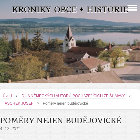
KRONIKY OBCE + HISTORIE
›
›
Úvod
DÍLA NĚMECKÝCH AUTORŮ POCHÁZEJÍCÍCH ZE ŠUMAVY
›
TASCHEK JOSEF
Poměry nejen budějovické
POMĚRY NEJEN BUDĚJOVICKÉ
4. 12. 2011