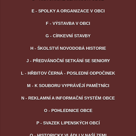
E - SPOLKY A ORGANIZACE V OBCI
F - VÝSTAVBA V OBCI
G - CÍRKEVNÍ STAVBY
H - ŠKOLSTVÍ NOVODOBÁ HISTORIE
J - PŘEDVÁNOČNÍ SETKÁNÍ SE SENIORY
L - HŘBITOV ČERNÁ - POSLEDNÍ ODPOČINEK
M - K SOUBORU VYPRÁVĚJÍ PAMĚTNÍCI
N - REKLAMNÍ A INFORMAČNÍ SYSTÉM OBCE
O - POHLEDNICE OBCE
P - SVAZEK LIPENSKÝCH OBCÍ
Q - HISTORICKY VLÁDLI V NAŠÍ ZEMI