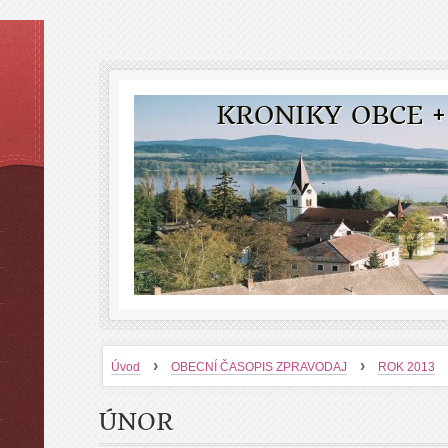
KRONIKY OBCE +
›
›
Úvod
OBECNÍ ČASOPIS ZPRAVODAJ
ROK 2013
ÚNOR