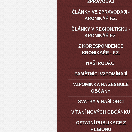
ZPRAVODAJ
ČLÁNKY VE ZPRAVODAJI -
KRONIKÁŘ F.Z.
ČLÁNKY V REGION.TISKU -
KRONIKÁŘ F.Z.
Z KORESPONDENCE
KRONIKÁŘE - F.Z.
NAŠI RODÁCI
PAMĚTNÍCI VZPOMÍNAJÍ
VZPOMÍNKA NA ZESNULÉ
OBČANY
SVATBY V NAŠÍ OBCI
VÍTÁNÍ NOVÝCH OBČÁNKŮ
OSTATNÍ PUBLIKACE Z
REGIONU