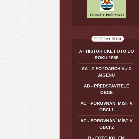
FOTOALBUM
A - HISTORICKÉ FOTO DO
ROKU 1989
AA - Z FOTOARCHIVU Z
AIGENU
AB - PŘEDSTAVITELÉ
OBCE
AC - POROVNÁNÍ MÍST V
OBCI 1
AC - POROVNÁNÍ MÍST V
OBCI 2
B - FOTO KOLEM