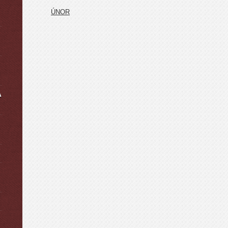
ÚNOR
A