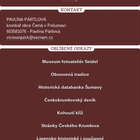
KONTAKT
PAVLÍNA PÁRTLOVÁ
kronikář obce Černá v Pošumaví
603581076 - Pavlína Pártlová
viciousquick@seznam.cz
OBLÍBENÉ ODKAZY
Museum fotoateliér Seidel
Obnovená tradice
Historická databanka Šumavy
Českokrumlovský deník
Kohoutí kříž
Stránky Českého Krumlova
Lipensko historické i současné