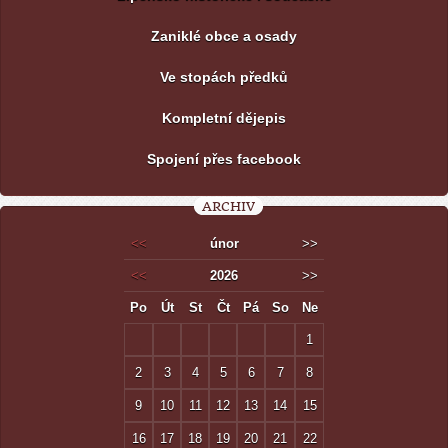
Zaniklé obce a osady
Ve stopách předků
Kompletní dějepis
Spojení přes facebook
ARCHIV
<<
únor
>>
<<
2026
>>
Po
Út
St
Čt
Pá
So
Ne
1
2
3
4
5
6
7
8
9
10
11
12
13
14
15
16
17
18
19
20
21
22