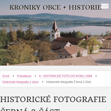
KRONIKY OBCE + HISTORIE
›
›
›
Úvod
Fotoalbum
A - HISTORICKÉ FOTO DO ROKU 1989
›
Historické fotografie z obce
Historické fotografie Černá 2.část
HISTORICKÉ FOTOGRAFIE