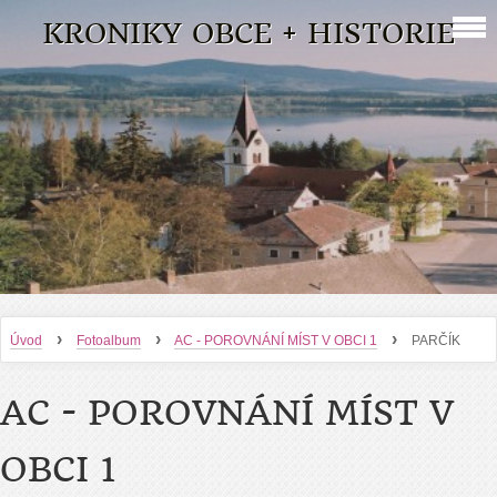
KRONIKY OBCE + HISTORIE
›
›
›
Úvod
Fotoalbum
AC - POROVNÁNÍ MÍST V OBCI 1
PARČÍK
AC - POROVNÁNÍ MÍST V
OBCI 1