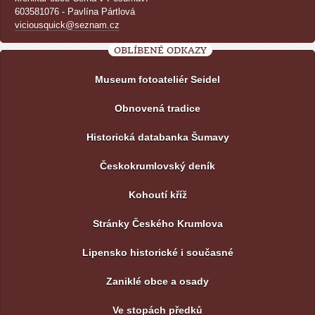
603581076 - Pavlína Pártlová
viciousquick@seznam.cz
OBLÍBENÉ ODKAZY
Museum fotoateliér Seidel
Obnovená tradice
Historická databanka Šumavy
Českokrumlovský deník
Kohoutí kříž
Stránky Českého Krumlova
Lipensko historické i současné
Zaniklé obce a osady
Ve stopách předků