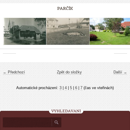
PARČÍK
← Předchozí
Zpět do složky
Další →
Automatické procházení:
3
|
4
|
5
|
6
|
7
(čas ve vteřinách)
VYHLEDÁVÁNÍ