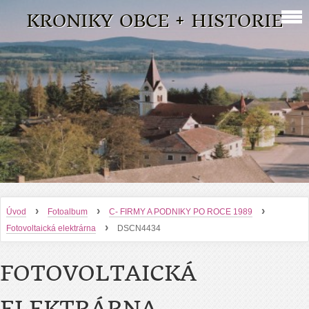
KRONIKY OBCE + HISTORIE
›
›
›
Úvod
Fotoalbum
C- FIRMY A PODNIKY PO ROCE 1989
›
Fotovoltaická elektrárna
DSCN4434
FOTOVOLTAICKÁ
ELEKTRÁRNA