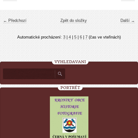
← Předchozí
Zpět do složky
Další →
Automatické procházení:
3
|
4
|
5
|
6
|
7
(čas ve vteřinách)
VYHLEDÁVÁNÍ
PORTRÉT