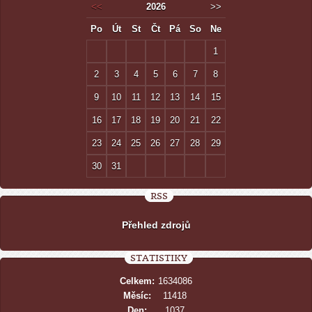
<<
2026
>>
Po
Út
St
Čt
Pá
So
Ne
1
2
3
4
5
6
7
8
9
10
11
12
13
14
15
16
17
18
19
20
21
22
23
24
25
26
27
28
29
30
31
RSS
Přehled zdrojů
STATISTIKY
Celkem:
1634086
Měsíc:
11418
Den:
1037