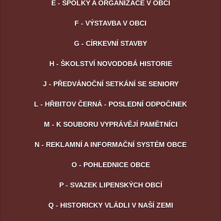
E - SPOLKY A ORGANIZACE V OBCI
F - VÝSTAVBA V OBCI
G - CÍRKEVNÍ STAVBY
H - ŠKOLSTVÍ NOVODOBÁ HISTORIE
J - PŘEDVÁNOČNÍ SETKÁNÍ SE SENIORY
L - HŘBITOV ČERNÁ - POSLEDNÍ ODPOČINEK
M - K SOUBORU VYPRÁVĚJÍ PAMĚTNÍCI
N - REKLAMNÍ A INFORMAČNÍ SYSTÉM OBCE
O - POHLEDNICE OBCE
P - SVAZEK LIPENSKÝCH OBCÍ
Q - HISTORICKY VLÁDLI V NAŠÍ ZEMI