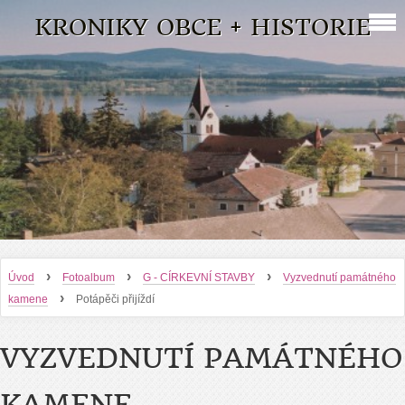
KRONIKY OBCE + HISTORIE
›
›
›
Úvod
Fotoalbum
G - CÍRKEVNÍ STAVBY
Vyzvednutí památného
›
kamene
Potápěči přijíždí
VYZVEDNUTÍ PAMÁTNÉHO
KAMENE