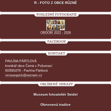
R - FOTO Z OBCE RŮZNĚ
POSLEDNÍ FOTOGRAFIE
OBDOBÍ 2022 - 2026
FACEBOOK
KONTAKT
PAVLÍNA PÁRTLOVÁ
kronikář obce Černá v Pošumaví
603581076 - Pavlína Pártlová
viciousquick@seznam.cz
OBLÍBENÉ ODKAZY
Museum fotoateliér Seidel
Obnovená tradice