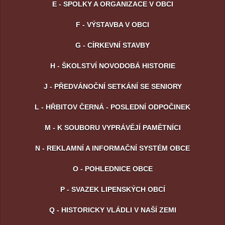
E - SPOLKY A ORGANIZACE V OBCI
F - VÝSTAVBA V OBCI
G - CÍRKEVNÍ STAVBY
H - ŠKOLSTVÍ NOVODOBÁ HISTORIE
J - PŘEDVÁNOČNÍ SETKÁNÍ SE SENIORY
L - HŘBITOV ČERNÁ - POSLEDNÍ ODPOČINEK
M - K SOUBORU VYPRÁVĚJÍ PAMĚTNÍCI
N - REKLAMNÍ A INFORMAČNÍ SYSTÉM OBCE
O - POHLEDNICE OBCE
P - SVAZEK LIPENSKÝCH OBCÍ
Q - HISTORICKY VLÁDLI V NAŠÍ ZEMI