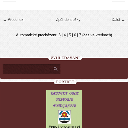
← Předchozí
Zpět do složky
Další →
Automatické procházení:
3
|
4
|
5
|
6
|
7
(čas ve vteřinách)
VYHLEDÁVÁNÍ
PORTRÉT