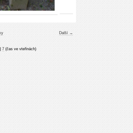
ky
Další →
|
7
(čas ve vteřinách)