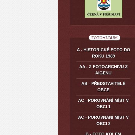
FOTOALBUM
A - HISTORICKÉ FOTO DO
ROKU 1989
AA - Z FOTOARCHIVU Z
AIGENU
AB - PŘEDSTAVITELÉ
OBCE
AC - POROVNÁNÍ MÍST V
OBCI 1
AC - POROVNÁNÍ MÍST V
OBCI 2
B - FOTO KOLEM