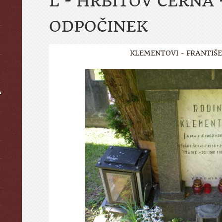
L - HŘBITOV ČERNÁ 
ODPOČINEK
KLEMENTOVI - FRANTIŠ
A