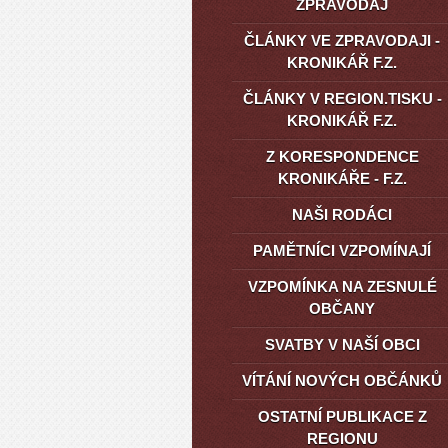
ZPRAVODAJ
ČLÁNKY VE ZPRAVODAJI -
KRONIKÁŘ F.Z.
ČLÁNKY V REGION.TISKU -
KRONIKÁŘ F.Z.
Z KORESPONDENCE
KRONIKÁŘE - F.Z.
NAŠI RODÁCI
PAMĚTNÍCI VZPOMÍNAJÍ
VZPOMÍNKA NA ZESNULÉ
OBČANY
SVATBY V NAŠÍ OBCI
VÍTÁNÍ NOVÝCH OBČÁNKŮ
OSTATNÍ PUBLIKACE Z
REGIONU