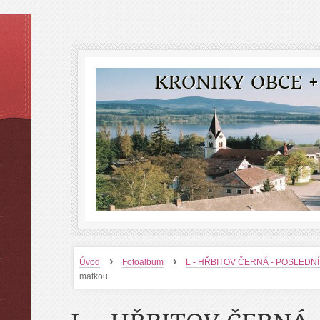
KRONIKY OBCE +
›
›
Úvod
Fotoalbum
L - HŘBITOV ČERNÁ - POSLEDN
matkou