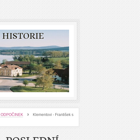
 HISTORIE
›
Í ODPOČINEK
Klementovi - František s