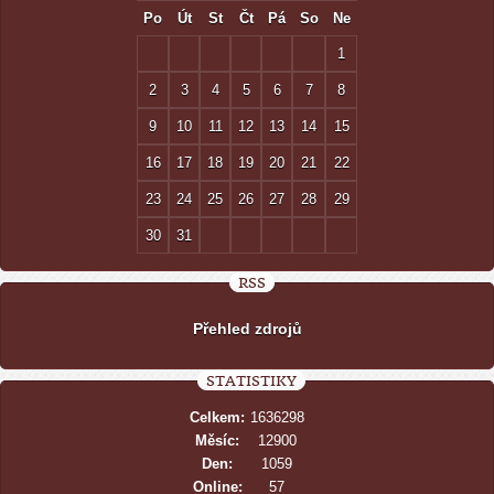
Po
Út
St
Čt
Pá
So
Ne
1
2
3
4
5
6
7
8
9
10
11
12
13
14
15
16
17
18
19
20
21
22
23
24
25
26
27
28
29
30
31
RSS
Přehled zdrojů
STATISTIKY
Celkem:
1636298
Měsíc:
12900
Den:
1059
Online:
57