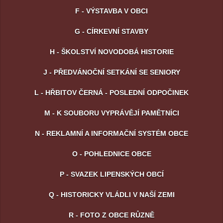
F - VÝSTAVBA V OBCI
G - CÍRKEVNÍ STAVBY
H - ŠKOLSTVÍ NOVODOBÁ HISTORIE
J - PŘEDVÁNOČNÍ SETKÁNÍ SE SENIORY
L - HŘBITOV ČERNÁ - POSLEDNÍ ODPOČINEK
M - K SOUBORU VYPRÁVĚJÍ PAMĚTNÍCI
N - REKLAMNÍ A INFORMAČNÍ SYSTÉM OBCE
O - POHLEDNICE OBCE
P - SVAZEK LIPENSKÝCH OBCÍ
Q - HISTORICKY VLÁDLI V NAŠÍ ZEMI
R - FOTO Z OBCE RŮZNĚ