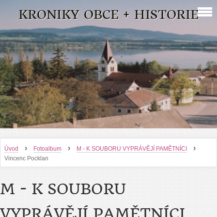
KRONIKY OBCE + HISTORIE
›
›
›
Úvod
Fotoalbum
M - K SOUBORU VYPRÁVĚJÍ PAMĚTNÍCI
Vincenc Pocklan
M - K SOUBORU
VYPRÁVĚJÍ PAMĚTNÍCI