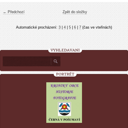
← Předchozí
Zpět do složky
Automatické procházení:
3
|
4
|
5
|
6
|
7
(čas ve vteřinách)
VYHLEDÁVÁNÍ
PORTRÉT