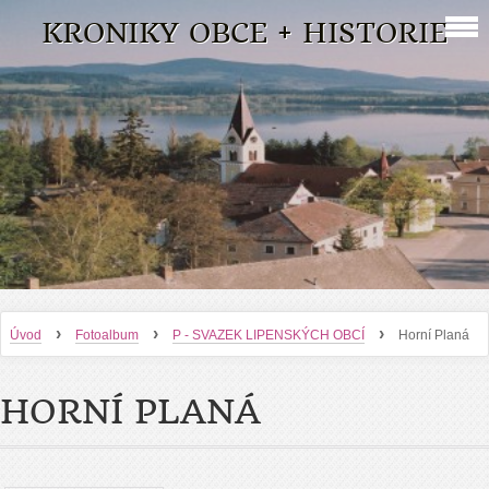
KRONIKY OBCE + HISTORIE
›
›
›
Úvod
Fotoalbum
P - SVAZEK LIPENSKÝCH OBCÍ
Horní Planá
HORNÍ PLANÁ