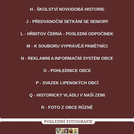
H - ŠKOLSTVÍ NOVODOBÁ HISTORIE
J - PŘEDVÁNOČNÍ SETKÁNÍ SE SENIORY
L - HŘBITOV ČERNÁ - POSLEDNÍ ODPOČINEK
M - K SOUBORU VYPRÁVĚJÍ PAMĚTNÍCI
N - REKLAMNÍ A INFORMAČNÍ SYSTÉM OBCE
O - POHLEDNICE OBCE
P - SVAZEK LIPENSKÝCH OBCÍ
Q - HISTORICKY VLÁDLI V NAŠÍ ZEMI
R - FOTO Z OBCE RŮZNĚ
POSLEDNÍ FOTOGRAFIE