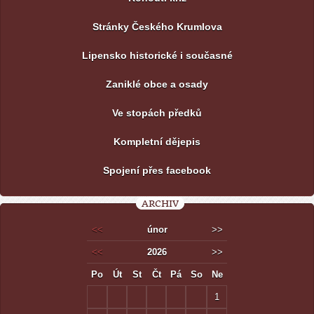
Stránky Českého Krumlova
Lipensko historické i současné
Zaniklé obce a osady
Ve stopách předků
Kompletní dějepis
Spojení přes facebook
ARCHIV
<<
únor
>>
<<
2026
>>
Po
Út
St
Čt
Pá
So
Ne
1