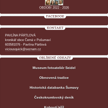
OBDOBÍ 2022 - 2026
FACEBOOK
KONTAKT
PAVLÍNA PÁRTLOVÁ
kronikář obce Černá v Pošumaví
603581076 - Pavlína Pártlová
viciousquick@seznam.cz
OBLÍBENÉ ODKAZY
Museum fotoateliér Seidel
Obnovená tradice
Historická databanka Šumavy
Českokrumlovský deník
Kohoutí kříž