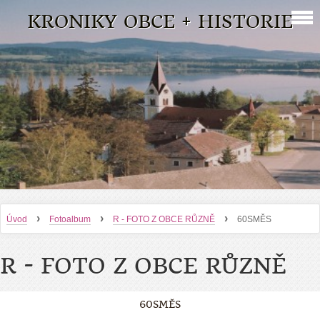
KRONIKY OBCE + HISTORIE
›
›
›
Úvod
Fotoalbum
R - FOTO Z OBCE RŮZNĚ
60SMĚS
R - FOTO Z OBCE RŮZNĚ
60SMĚS