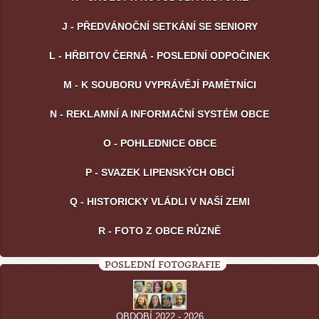
J - PŘEDVÁNOČNÍ SETKÁNÍ SE SENIORY
L - HŘBITOV ČERNÁ - POSLEDNÍ ODPOČINEK
M - K SOUBORU VYPRÁVĚJÍ PAMĚTNÍCI
N - REKLAMNÍ A INFORMAČNÍ SYSTÉM OBCE
O - POHLEDNICE OBCE
P - SVAZEK LIPENSKÝCH OBCÍ
Q - HISTORICKY VLÁDLI V NAŠÍ ZEMI
R - FOTO Z OBCE RŮZNĚ
POSLEDNÍ FOTOGRAFIE
OBDOBÍ 2022 - 2026