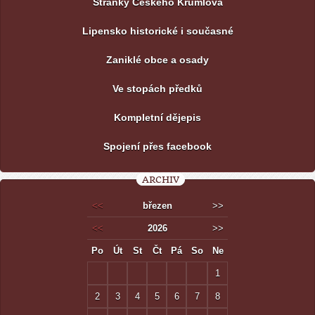
Stránky Českého Krumlova
Lipensko historické i současné
Zaniklé obce a osady
Ve stopách předků
Kompletní dějepis
Spojení přes facebook
ARCHIV
<<
březen
>>
<<
2026
>>
Po
Út
St
Čt
Pá
So
Ne
1
2
3
4
5
6
7
8