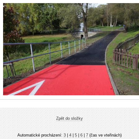
Zpět do složky
Automatické procházení:
3
|
4
|
5
|
6
|
7
(čas ve vteřinách)