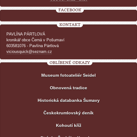
FACEBOOK
KONTAKT
PAVLÍNA PÁRTLOVÁ
kronikář obce Černá v Pošumaví
603581076 - Pavlína Pártlová
viciousquick@seznam.cz
OBLÍBENÉ ODKAZY
Museum fotoateliér Seidel
Obnovená tradice
Historická databanka Šumavy
Českokrumlovský deník
Kohoutí kříž