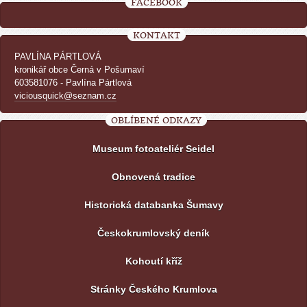
FACEBOOK
KONTAKT
PAVLÍNA PÁRTLOVÁ
kronikář obce Černá v Pošumaví
603581076 - Pavlína Pártlová
viciousquick@seznam.cz
OBLÍBENÉ ODKAZY
Museum fotoateliér Seidel
Obnovená tradice
Historická databanka Šumavy
Českokrumlovský deník
Kohoutí kříž
Stránky Českého Krumlova