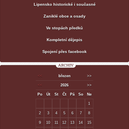
Lipensko historické i současné
Zaniklé obce a osady
Ve stopách předků
Kompletní dějepis
Spojení přes facebook
ARCHIV
<<
březen
>>
<<
2026
>>
Po
Út
St
Čt
Pá
So
Ne
1
2
3
4
5
6
7
8
9
10
11
12
13
14
15