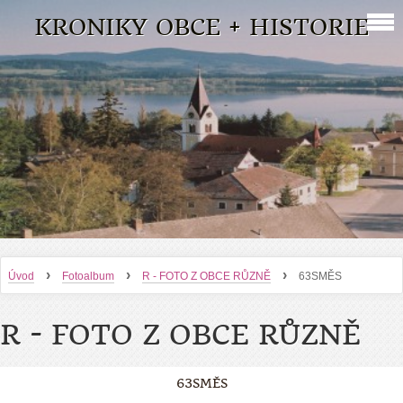
KRONIKY OBCE + HISTORIE
›
›
›
Úvod
Fotoalbum
R - FOTO Z OBCE RŮZNĚ
63SMĚS
R - FOTO Z OBCE RŮZNĚ
63SMĚS