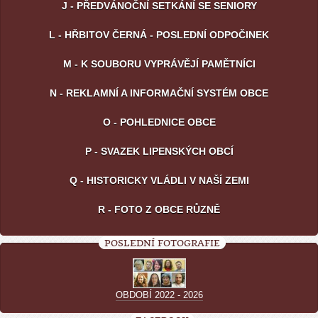
J - PŘEDVÁNOČNÍ SETKÁNÍ SE SENIORY
L - HŘBITOV ČERNÁ - POSLEDNÍ ODPOČINEK
M - K SOUBORU VYPRÁVĚJÍ PAMĚTNÍCI
N - REKLAMNÍ A INFORMAČNÍ SYSTÉM OBCE
O - POHLEDNICE OBCE
P - SVAZEK LIPENSKÝCH OBCÍ
Q - HISTORICKY VLÁDLI V NAŠÍ ZEMI
R - FOTO Z OBCE RŮZNĚ
POSLEDNÍ FOTOGRAFIE
OBDOBÍ 2022 - 2026