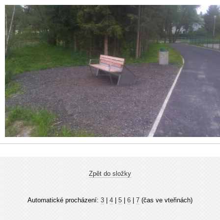
Zpět do složky
Automatické procházení:
3
|
4
|
5
|
6
|
7
(čas ve vteřinách)