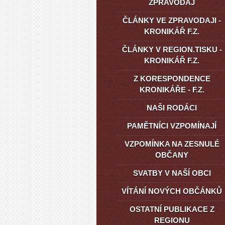
ZPRAVODAJ
ČLÁNKY VE ZPRAVODAJI -
KRONIKÁŘ F.Z.
ČLÁNKY V REGION.TISKU -
KRONIKÁŘ F.Z.
Z KORESPONDENCE
KRONIKÁŘE - F.Z.
NAŠI RODÁCI
PAMĚTNÍCI VZPOMÍNAJÍ
VZPOMÍNKA NA ZESNULÉ
OBČANY
SVATBY V NAŠÍ OBCI
VÍTÁNÍ NOVÝCH OBČÁNKŮ
OSTATNÍ PUBLIKACE Z
REGIONU