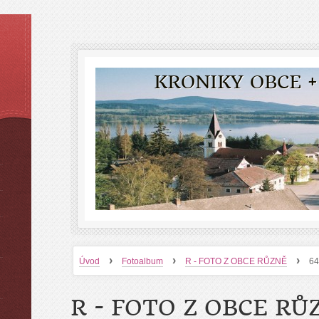
KRONIKY OBCE +
›
›
›
Úvod
Fotoalbum
R - FOTO Z OBCE RŮZNĚ
6
R - FOTO Z OBCE RŮ