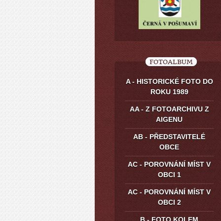
FOTOALBUM
A - HISTORICKÉ FOTO DO
ROKU 1989
AA - Z FOTOARCHIVU Z
AIGENU
AB - PŘEDSTAVITELÉ
OBCE
AC - POROVNÁNÍ MÍST V
OBCI 1
AC - POROVNÁNÍ MÍST V
OBCI 2
B - FOTO KOLEM