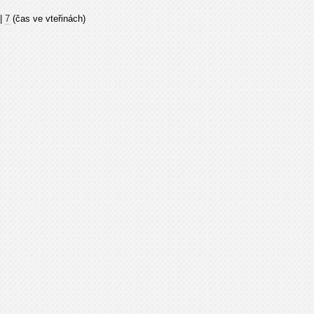
|
7
(čas ve vteřinách)