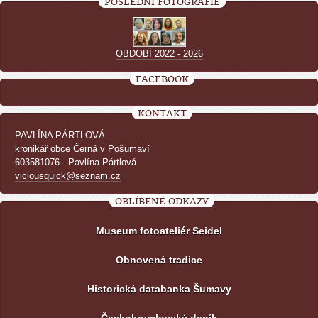
POSLEDNÍ FOTOGRAFIE
OBDOBÍ 2022 - 2026
FACEBOOK
KONTAKT
PAVLÍNA PÁRTLOVÁ
kronikář obce Černá v Pošumaví
603581076 - Pavlína Pártlová
viciousquick@seznam.cz
OBLÍBENÉ ODKAZY
Museum fotoateliér Seidel
Obnovená tradice
Historická databanka Šumavy
Českokrumlovský deník