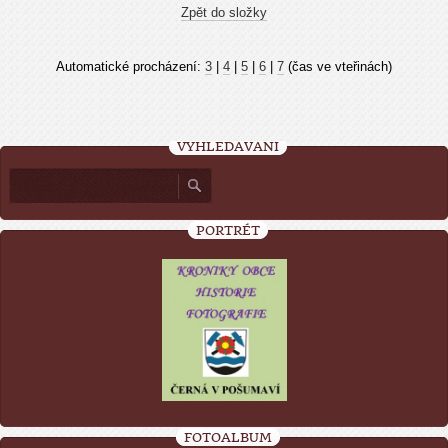
Zpět do složky
Automatické procházení:
3
|
4
|
5
|
6
|
7
(čas ve vteřinách)
VYHLEDÁVÁNÍ
PORTRÉT
FOTOALBUM