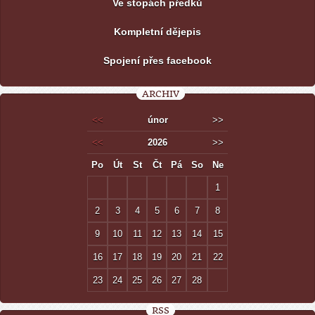
Ve stopách předků
Kompletní dějepis
Spojení přes facebook
ARCHIV
<<
únor
>>
<<
2026
>>
Po
Út
St
Čt
Pá
So
Ne
1
2
3
4
5
6
7
8
9
10
11
12
13
14
15
16
17
18
19
20
21
22
23
24
25
26
27
28
RSS