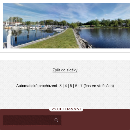
Zpět do složky
Automatické procházení:
3
|
4
|
5
|
6
|
7
(čas ve vteřinách)
VYHLEDÁVÁNÍ