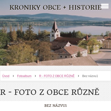
KRONIKY OBCE + HISTORIE
›
›
›
Úvod
Fotoalbum
R - FOTO Z OBCE RŮZNĚ
Bez názvu1
R - FOTO Z OBCE RŮZNĚ
BEZ NÁZVU1