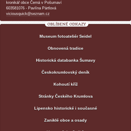
kronikář obce Černá v Pošumaví
603581076 - Pavlína Pártlová
viciousquick@seznam.cz
OBLÍBENÉ ODKAZY
Museum fotoateliér Seidel
Obnovená tradice
Historická databanka Šumavy
Českokrumlovský deník
Kohoutí kříž
Stránky Českého Krumlova
Lipensko historické i současné
Zaniklé obce a osady