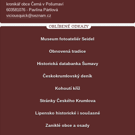
kronikář obce Černá v Pošumaví
603581076 - Pavlína Pártlová
viciousquick@seznam.cz
OBLÍBENÉ ODKAZY
Museum fotoateliér Seidel
Obnovená tradice
Historická databanka Šumavy
Českokrumlovský deník
Kohoutí kříž
Stránky Českého Krumlova
Lipensko historické i současné
Zaniklé obce a osady