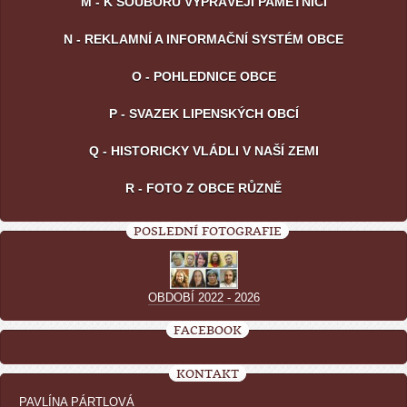
M - K SOUBORU VYPRÁVĚJÍ PAMĚTNÍCI
N - REKLAMNÍ A INFORMAČNÍ SYSTÉM OBCE
O - POHLEDNICE OBCE
P - SVAZEK LIPENSKÝCH OBCÍ
Q - HISTORICKY VLÁDLI V NAŠÍ ZEMI
R - FOTO Z OBCE RŮZNĚ
POSLEDNÍ FOTOGRAFIE
OBDOBÍ 2022 - 2026
FACEBOOK
KONTAKT
PAVLÍNA PÁRTLOVÁ