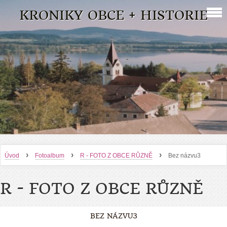
KRONIKY OBCE + HISTORIE
›
›
›
Úvod
Fotoalbum
R - FOTO Z OBCE RŮZNĚ
Bez názvu3
R - FOTO Z OBCE RŮZNĚ
BEZ NÁZVU3