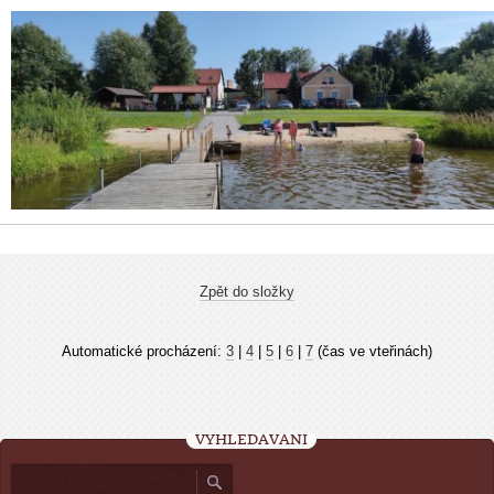
Zpět do složky
Automatické procházení:
3
|
4
|
5
|
6
|
7
(čas ve vteřinách)
VYHLEDÁVÁNÍ