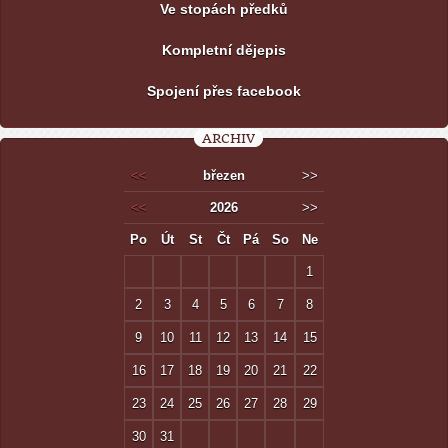
Ve stopách předků
Kompletní dějepis
Spojení přes facebook
ARCHIV
<<
březen
>>
<<
2026
>>
Po
Út
St
Čt
Pá
So
Ne
1
2
3
4
5
6
7
8
9
10
11
12
13
14
15
16
17
18
19
20
21
22
23
24
25
26
27
28
29
30
31