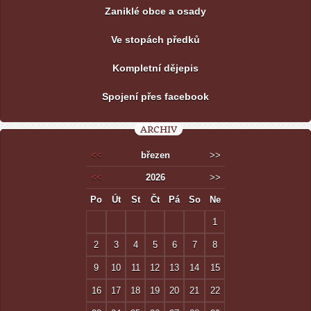
Zaniklé obce a osady
Ve stopách předků
Kompletní dějepis
Spojení přes facebook
ARCHIV
<<
březen
>>
<<
2026
>>
Po
Út
St
Čt
Pá
So
Ne
1
2
3
4
5
6
7
8
9
10
11
12
13
14
15
16
17
18
19
20
21
22