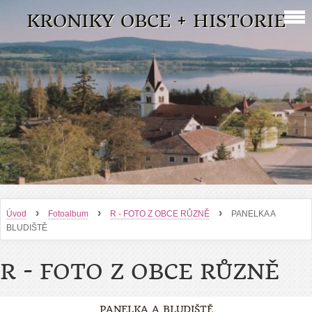
KRONIKY OBCE + HISTORIE
›
›
›
Úvod
Fotoalbum
R - FOTO Z OBCE RŮZNĚ
PANELKA A
BLUDIŠTĚ
R - FOTO Z OBCE RŮZNĚ
PANELKA A BLUDIŠTĚ