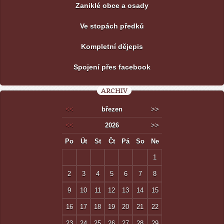
Zaniklé obce a osady
Ve stopách předků
Kompletní dějepis
Spojení přes facebook
ARCHIV
<<
březen
>>
<<
2026
>>
Po
Út
St
Čt
Pá
So
Ne
1
2
3
4
5
6
7
8
9
10
11
12
13
14
15
16
17
18
19
20
21
22
23
24
25
26
27
28
29