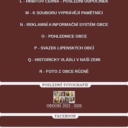
L - HŘBITOV ČERNÁ - POSLEDNÍ ODPOČINEK
M - K SOUBORU VYPRÁVĚJÍ PAMĚTNÍCI
N - REKLAMNÍ A INFORMAČNÍ SYSTÉM OBCE
O - POHLEDNICE OBCE
P - SVAZEK LIPENSKÝCH OBCÍ
Q - HISTORICKY VLÁDLI V NAŠÍ ZEMI
R - FOTO Z OBCE RŮZNĚ
POSLEDNÍ FOTOGRAFIE
OBDOBÍ 2022 - 2026
FACEBOOK