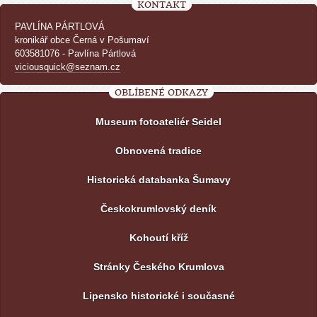
KONTAKT
PAVLÍNA PÁRTLOVÁ
kronikář obce Černá v Pošumaví
603581076 - Pavlína Pártlová
viciousquick@seznam.cz
OBLÍBENÉ ODKAZY
Museum fotoateliér Seidel
Obnovená tradice
Historická databanka Šumavy
Českokrumlovský deník
Kohoutí kříž
Stránky Českého Krumlova
Lipensko historické i současné