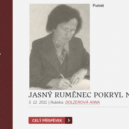
Portrét
A
JASNÝ RUMĚNEC POKRYL 
3. 12. 2011
|
Rubrika:
DOLZEROVÁ ANNA
CELÝ PŘÍSPĚVEK