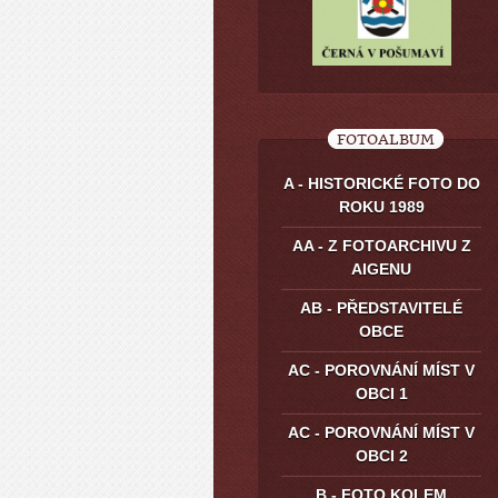
FOTOALBUM
A - HISTORICKÉ FOTO DO
ROKU 1989
AA - Z FOTOARCHIVU Z
AIGENU
AB - PŘEDSTAVITELÉ
OBCE
AC - POROVNÁNÍ MÍST V
OBCI 1
AC - POROVNÁNÍ MÍST V
OBCI 2
B - FOTO KOLEM