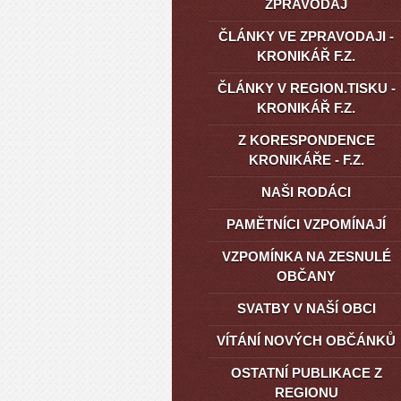
ZPRAVODAJ
ČLÁNKY VE ZPRAVODAJI -
KRONIKÁŘ F.Z.
ČLÁNKY V REGION.TISKU -
KRONIKÁŘ F.Z.
Z KORESPONDENCE
KRONIKÁŘE - F.Z.
NAŠI RODÁCI
PAMĚTNÍCI VZPOMÍNAJÍ
VZPOMÍNKA NA ZESNULÉ
OBČANY
SVATBY V NAŠÍ OBCI
VÍTÁNÍ NOVÝCH OBČÁNKŮ
OSTATNÍ PUBLIKACE Z
REGIONU