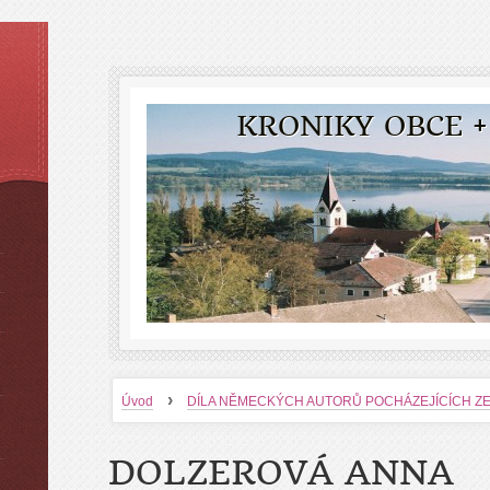
KRONIKY OBCE +
›
Úvod
DÍLA NĚMECKÝCH AUTORŮ POCHÁZEJÍCÍCH Z
DOLZEROVÁ ANNA