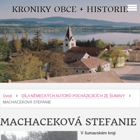
KRONIKY OBCE + HISTORIE
›
›
Úvod
DÍLA NĚMECKÝCH AUTORŮ POCHÁZEJÍCÍCH ZE ŠUMAVY
MACHACEKOVÁ STEFANIE
MACHACEKOVÁ STEFANIE
V šumavském kroji