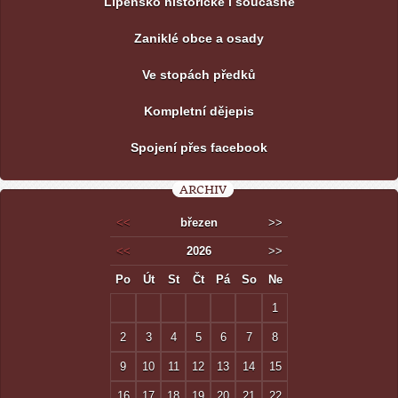
Lipensko historické i současné
Zaniklé obce a osady
Ve stopách předků
Kompletní dějepis
Spojení přes facebook
ARCHIV
<<
březen
>>
<<
2026
>>
Po
Út
St
Čt
Pá
So
Ne
1
2
3
4
5
6
7
8
9
10
11
12
13
14
15
16
17
18
19
20
21
22