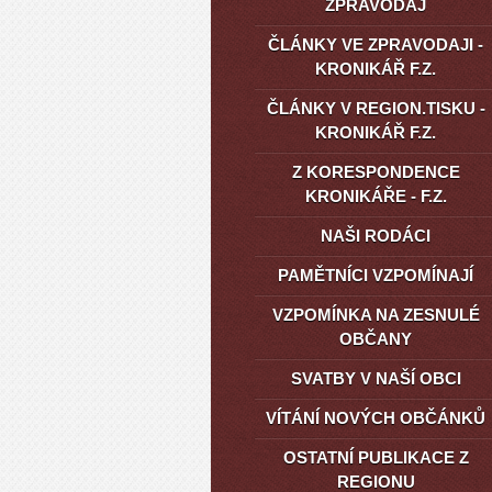
ZPRAVODAJ
ČLÁNKY VE ZPRAVODAJI -
KRONIKÁŘ F.Z.
ČLÁNKY V REGION.TISKU -
KRONIKÁŘ F.Z.
Z KORESPONDENCE
KRONIKÁŘE - F.Z.
NAŠI RODÁCI
PAMĚTNÍCI VZPOMÍNAJÍ
VZPOMÍNKA NA ZESNULÉ
OBČANY
SVATBY V NAŠÍ OBCI
VÍTÁNÍ NOVÝCH OBČÁNKŮ
OSTATNÍ PUBLIKACE Z
REGIONU