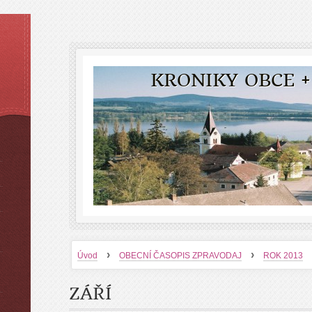
KRONIKY OBCE +
›
›
Úvod
OBECNÍ ČASOPIS ZPRAVODAJ
ROK 2013
ZÁŘÍ