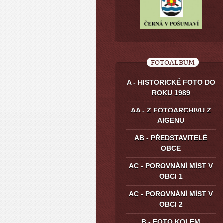
FOTOALBUM
A - HISTORICKÉ FOTO DO
ROKU 1989
AA - Z FOTOARCHIVU Z
AIGENU
AB - PŘEDSTAVITELÉ
OBCE
AC - POROVNÁNÍ MÍST V
OBCI 1
AC - POROVNÁNÍ MÍST V
OBCI 2
B - FOTO KOLEM