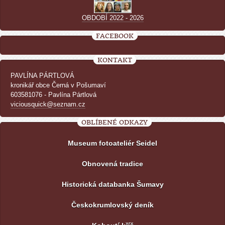
OBDOBÍ 2022 - 2026
FACEBOOK
KONTAKT
PAVLÍNA PÁRTLOVÁ
kronikář obce Černá v Pošumaví
603581076 - Pavlína Pártlová
viciousquick@seznam.cz
OBLÍBENÉ ODKAZY
Museum fotoateliér Seidel
Obnovená tradice
Historická databanka Šumavy
Českokrumlovský deník