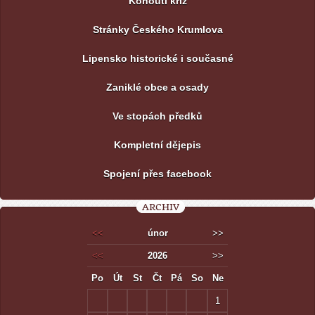
Kohoutí kříž
Stránky Českého Krumlova
Lipensko historické i současné
Zaniklé obce a osady
Ve stopách předků
Kompletní dějepis
Spojení přes facebook
ARCHIV
<<
únor
>>
<<
2026
>>
Po
Út
St
Čt
Pá
So
Ne
1