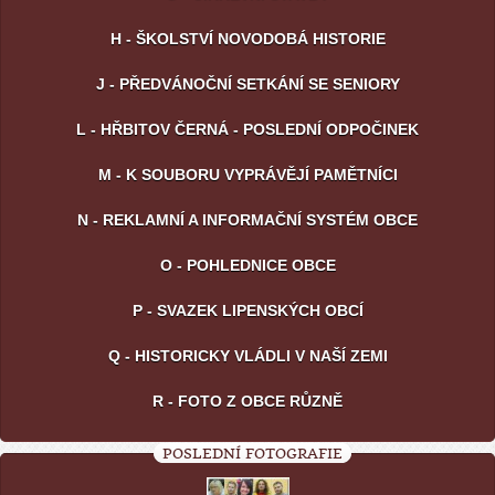
H - ŠKOLSTVÍ NOVODOBÁ HISTORIE
J - PŘEDVÁNOČNÍ SETKÁNÍ SE SENIORY
L - HŘBITOV ČERNÁ - POSLEDNÍ ODPOČINEK
M - K SOUBORU VYPRÁVĚJÍ PAMĚTNÍCI
N - REKLAMNÍ A INFORMAČNÍ SYSTÉM OBCE
O - POHLEDNICE OBCE
P - SVAZEK LIPENSKÝCH OBCÍ
Q - HISTORICKY VLÁDLI V NAŠÍ ZEMI
R - FOTO Z OBCE RŮZNĚ
POSLEDNÍ FOTOGRAFIE