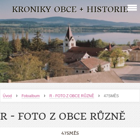
KRONIKY OBCE + HISTORIE
›
›
›
Úvod
Fotoalbum
R - FOTO Z OBCE RŮZNĚ
47SMĚS
R - FOTO Z OBCE RŮZNĚ
47SMĚS