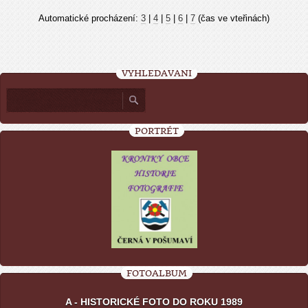
Automatické procházení:
3
|
4
|
5
|
6
|
7
(čas ve vteřinách)
VYHLEDÁVÁNÍ
PORTRÉT
FOTOALBUM
A - HISTORICKÉ FOTO DO ROKU 1989