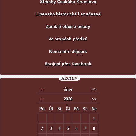
Stránky Českého Krumlova
Lipensko historické i současné
Zaniklé obce a osady
Ve stopách předků
Kompletní dějepis
Spojení přes facebook
ARCHIV
<<
únor
>>
<<
2026
>>
Po
Út
St
Čt
Pá
So
Ne
1
2
3
4
5
6
7
8