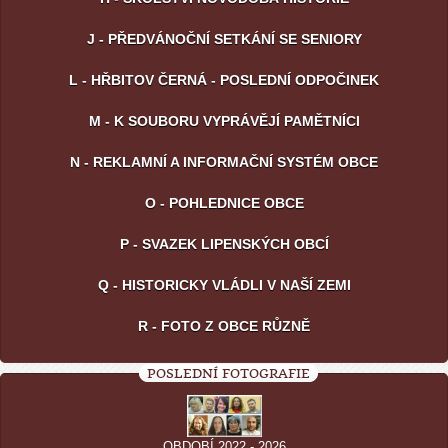
J - PŘEDVÁNOČNÍ SETKÁNÍ SE SENIORY
L - HŘBITOV ČERNÁ - POSLEDNÍ ODPOČINEK
M - K SOUBORU VYPRÁVĚJÍ PAMĚTNÍCI
N - REKLAMNÍ A INFORMAČNÍ SYSTÉM OBCE
O - POHLEDNICE OBCE
P - SVAZEK LIPENSKÝCH OBCÍ
Q - HISTORICKY VLÁDLI V NAŠÍ ZEMI
R - FOTO Z OBCE RŮZNĚ
POSLEDNÍ FOTOGRAFIE
OBDOBÍ 2022 - 2026