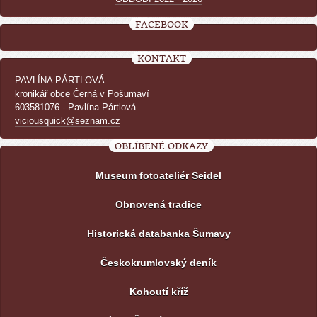
FACEBOOK
KONTAKT
PAVLÍNA PÁRTLOVÁ
kronikář obce Černá v Pošumaví
603581076 - Pavlína Pártlová
viciousquick@seznam.cz
OBLÍBENÉ ODKAZY
Museum fotoateliér Seidel
Obnovená tradice
Historická databanka Šumavy
Českokrumlovský deník
Kohoutí kříž