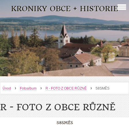
KRONIKY OBCE + HISTORIE
›
›
›
Úvod
Fotoalbum
R - FOTO Z OBCE RŮZNĚ
58SMĚS
R - FOTO Z OBCE RŮZNĚ
58SMĚS